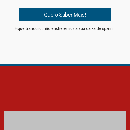
Oncologista do HUEM ressalta
importância da prevenção e
diagnóstico precoce do câncer
Fique tranquilo, não encheremos a sua caixa de spam!
de pulmão
03.08.2026