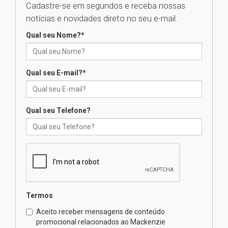
Cadastre-se em segundos e receba nossas
04.08.2026
notícias e novidades direto no seu e-mail.
Qual seu Nome?
*
XIII Fórum de Aprendizagem
Transformadora reúne
docentes para debater
inovação e desafios da
Qual seu E-mail?
*
educação superior
04.08.2026
Qual seu Telefone?
Professora do Mackenzie é
finalista do Prêmio Jabuti com
obra sobre ética e arquitetura
contemporânea
04.08.2026
Semana Internacional
Termos
Mackenzie promove parcerias
internacionais
Aceito receber mensagens de conteúdo
promocional relacionados ao Mackenzie
03.08.2026