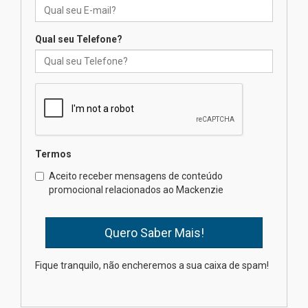
04.08.2026
Qual seu Telefone?
Professora do Mackenzie é
finalista do Prêmio Jabuti com
obra sobre ética e arquitetura
contemporânea
04.08.2026
Semana Internacional
Termos
Mackenzie promove parcerias
internacionais
Aceito receber mensagens de conteúdo
promocional relacionados ao Mackenzie
03.08.2026
Oncologista do HUEM ressalta
importância da prevenção e
diagnóstico precoce do câncer
Fique tranquilo, não encheremos a sua caixa de spam!
de pulmão
03.08.2026