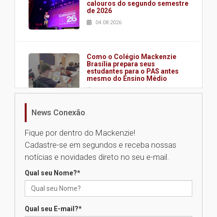
calouros do segundo semestre
de 2026
04.08.2026
Como o Colégio Mackenzie
Brasília prepara seus
estudantes para o PAS antes
mesmo do Ensino Médio
04.08.2026
News Conexão
Como os pais podem investir
na educação dos filhos além da
Fique por dentro do Mackenzie!
escola
Cadastre-se em segundos e receba nossas
04.08.2026
notícias e novidades direto no seu e-mail.
Qual seu Nome?
*
XIII Fórum de Aprendizagem
Transformadora reúne
docentes para debater
inovação e desafios da
Qual seu E-mail?
*
educação superior