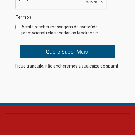
04.08.2026
Termos
Como os pais podem investir
Aceito receber mensagens de conteúdo
na educação dos filhos além da
promocional relacionados ao Mackenzie
escola
04.08.2026
XIII Fórum de Aprendizagem
Fique tranquilo, não encheremos a sua caixa de spam!
Transformadora reúne
docentes para debater
inovação e desafios da
educação superior
04.08.2026