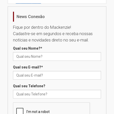
Universidade Mackenzie
realizará nova edição da Feira
EducationUSA
News Conexão
05.08.2026
Fique por dentro do Mackenzie!
Cadastre-se em segundos e receba nossas
Seminário discute desafios
notícias e novidades direto no seu e-mail.
das novas tecnologias em
sistemas solares residenciais
Qual seu Nome?
*
04.08.2026
Qual seu E-mail?
*
Mackenzie recepciona os
calouros do segundo semestre
de 2026
04.08.2026
Qual seu Telefone?
Como o Colégio Mackenzie
Brasília prepara seus
estudantes para o PAS antes
mesmo do Ensino Médio