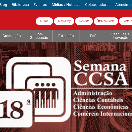
Blog
Biblioteca
Eventos
Mídias / Notícias
Colaboradores
Atendime
Alumni
MackPlay
Revista
MackStore
Portal 
Pós-
Pesquisa e
Graduação
Extensão
EaD
Graduação
Inovação