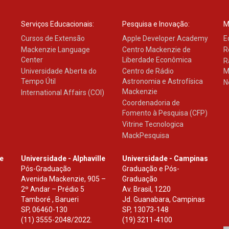
Serviços Educacionais:
Pesquisa e Inovação:
M
Cursos de Extensão
Apple Developer Academy
E
Mackenzie Language
Centro Mackenzie de
R
Center
Liberdade Econômica
R
Universidade Aberta do
Centro de Rádio
M
Tempo Útil
Astronomia e Astrofísica
N
Mackenzie
International Affairs (COI)
Coordenadoria de
Fomento à Pesquisa (CFP)
Vitrine Tecnologica
MackPesquisa
le
Universidade - Alphaville
Universidade - Campinas
Pós-Graduação
Graduação e Pós-
Avenida Mackenzie, 905 –
Graduação
2º Andar – Prédio 5
Av. Brasil, 1220
Tamboré , Barueri
Jd. Guanabara, Campinas
SP
,
06460-130
SP
,
13073-148
(11) 3555-2048/2022.
(19) 3211-4100