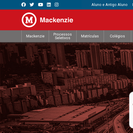
Aluno e Antigo Aluno
Processos
Mackenzie
Matrículas
Colégios
Seletivos