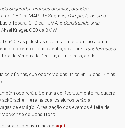
ado Segurador: grandes desafios, grandes
ez Mateo, CEO da MAPFRE Seguros;
O impacto de uma
r Lucio Tobara, CFO da PUMA; e
Construindo uma
r Aksel Krieger, CEO da BMW.
as 18h40 e as palestras da semana terão início a partir
 como por exemplo, a apresentação sobre
Transformação
iretora de Vendas da Decolar, com mediação do
ie de oficinas, que ocorrerão das 8h às 9h15, das 14h às
is.
, também ocorrerá a Semana de Recrutamento na quadra
ckGraphe - feira na qual os alunos terão a
agas de estágio. A realização dos eventos é feita de
 Mackenzie de Consultoria.
r em sua respectiva unidade
aqui
.