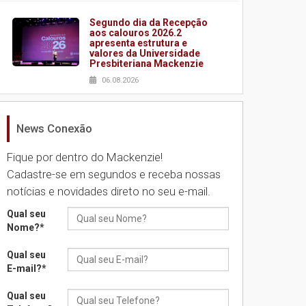
Segundo dia da Recepção
aos calouros 2026.2
apresenta estrutura e
valores da Universidade
Presbiteriana Mackenzie
06.08.2026
News Conexão
Nova apresentação do
Centro de Música Brasileira
homenageia artista
Fique por dentro do Mackenzie!
brasileira
Cadastre-se em segundos e receba nossas
05.08.2026
notícias e novidades direto no seu e-mail.
Qual seu
Universidade Mackenzie
Nome?
*
realizará nova edição da
Feira EducationUSA
Qual seu
05.08.2026
E-mail?
*
Qual seu
Seminário discute desafios