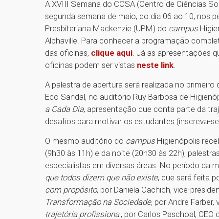
A XVIII Semana do CCSA (Centro de Ciências Soc
segunda semana de maio, do dia 06 ao 10, nos pe
Presbiteriana Mackenzie (UPM) do
campus
Higie
Alphaville. Para conhecer a programação complet
das oficinas,
clique aqui
. Já as apresentações q
oficinas podem ser vistas
neste link
.
A palestra de abertura será realizada no primeir
Eco Sandal, no auditório Ruy Barbosa de Higien
a Cada Dia
, apresentação que conta parte da tra
desafios para motivar os estudantes (inscreva-s
O mesmo auditório do
campus
Higienópolis rec
(9h30 às 11h) e da noite (20h30 às 22h), palestr
especialistas em diversas áreas. No período da
que todos dizem que não existe
, que será feita p
com propósito
, por Daniela Cachich, vice-presid
Transformação na Sociedade
, por Andre Farber,
trajetória profissiona
l, por Carlos Paschoal, CEO 