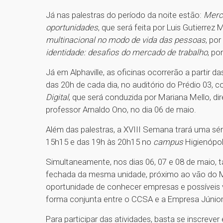
Já nas palestras do período da noite estão:
Merc
oportunidades
, que será feita por Luis Gutierr
multinacional no modo de vida das pessoas
, po
identidade: desafios do mercado de trabalho
, po
Já em Alphaville, as oficinas ocorrerão a partir d
das 20h de cada dia, no auditório do Prédio 03,
Digital
, que será conduzida por Mariana Mello, d
professor Arnaldo Ono, no dia 06 de maio.
Além das palestras, a XVIII Semana trará uma sér
15h15 e das 19h às 20h15 no
campus
Higienópol
Simultaneamente, nos dias 06, 07 e 08 de maio
fechada da mesma unidade, próximo ao vão do Ma
oportunidade de conhecer empresas e possíveis v
forma conjunta entre o CCSA e a Empresa Júnior
Para participar das atividades, basta se inscreve