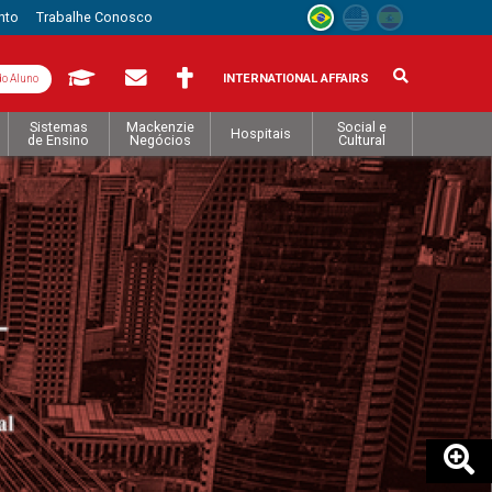
nto
Trabalhe Conosco
INTERNATIONAL AFFAIRS
do Aluno
Sistemas
Mackenzie
Social e
Hospitais
de Ensino
Negócios
Cultural