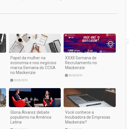
1
a
Papel da mulher na
XXXII Semana de
economia e nos negócios
Recrutamento no
marca Semana do CCSA
Mackenzie
no Mackenzie
30/04/2019
02/05/2019
Gloria Álvarez debate
Você conhece a
populismo na América
Incubadora de Empresas
Latina
Mackenzie?