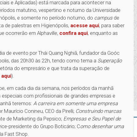
iais e Aplicadas) está marcada para acontecer na
ríodos matutino, vespertino e noturno da Universidade
nópolis, e somente no período noturno, do
campus
de
a de palestras em Higienópolis,
acesse aqui
, para saber
ue ocorrerão em Alphaville,
confira aqui
, enquanto as
o dia de evento por Thái Quang Nghiã, fundador da Goóc
ópolis, das 20h30 às 22h, tendo como tema a
Superação
jetória do empresário e que trata da superação de
e
aqui
).
ebe, em cada dia da semana, nos períodos da manhã
as especiais com profissionais de grandes empresas e
 manhã teremos:
A carreira em somente uma empresa
or Maurício Conineu, CEO da Pirelli;
Construindo marcas
ente de Marketing da Pepsico;
Empresas e Seu Papel de
 vice-presidente do Grupo Boticário; C
omo desenhar uma
da Fast Shop.