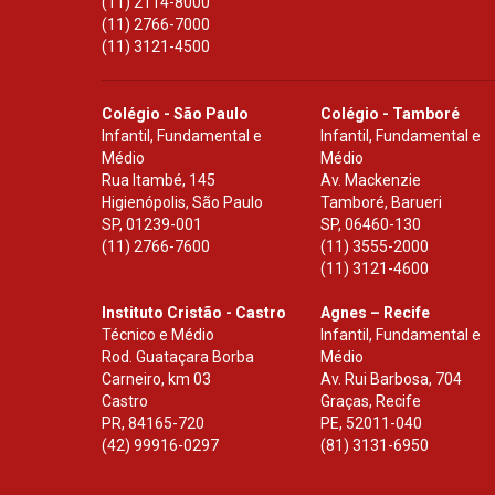
(11) 2114-8000
(11) 2766-7000
(11) 3121-4500
Colégio - São Paulo
Colégio - Tamboré
Infantil, Fundamental e
Infantil, Fundamental e
Médio
Médio
Rua Itambé, 145
Av. Mackenzie
Higienópolis, São Paulo
Tamboré, Barueri
SP
,
01239-001
SP
,
06460-130
(11) 2766-7600
(11) 3555-2000
(11) 3121-4600
Instituto Cristão - Castro
Agnes – Recife
Técnico e Médio
Infantil, Fundamental e
Rod. Guataçara Borba
Médio
Carneiro, km 03
Av. Rui Barbosa, 704
Castro
Graças, Recife
PR
,
84165-720
PE
,
52011-040
(42) 99916-0297
(81) 3131-6950