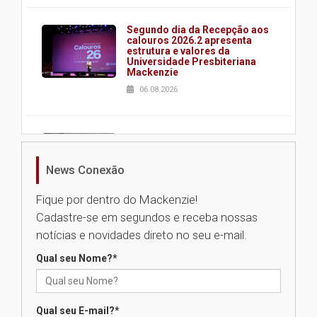
Segundo dia da Recepção aos
calouros 2026.2 apresenta
estrutura e valores da
Universidade Presbiteriana
Mackenzie
06.08.2026
Nova apresentação do Centro
de Música Brasileira
homenageia artista brasileira
News Conexão
05.08.2026
Fique por dentro do Mackenzie!
Cadastre-se em segundos e receba nossas
Universidade Mackenzie
notícias e novidades direto no seu e-mail.
realizará nova edição da Feira
EducationUSA
Qual seu Nome?
*
05.08.2026
Qual seu E-mail?
*
Seminário discute desafios