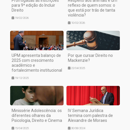
Prorrogadas as inscrições
Respeito aos animais é um
para 9ª edição do Incluir
reflexo de quem somos: o
Direito
que está por trás de tanta
violência?
19/02/2026
10/02/2026
UPM apresenta balanço de
Por que cursar Direito no
2025 com crescimento
Mackenzie?
acadêmico e
22/04/2025
fortalecimento institucional
19/12/2025
Minissérie Adolescência: os
IV Semana Jurídica
diferentes olhares da
termina com palestra de
Psicologia, Direito e Cinema
Alexandre de Moraes
15/04/2025
30/08/2024