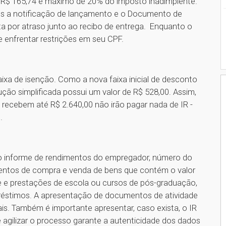
 R$ 165,74 e máximo de 20% do imposto inadimplente.
dos a notificação de lançamento e o Documento de
a por atraso junto ao recibo de entrega. Enquanto o
 enfrentar restrições em seu CPF.
ixa de isenção. Como a nova faixa inicial de desconto
ção simplificada possui um valor de R$ 528,00. Assim,
recebem até R$ 2.640,00 não irão pagar nada de IR -
l.
 o informe de rendimentos do empregador, número do
mentos de compra e venda de bens que contém o valor
 e prestações de escola ou cursos de pós-graduação,
réstimos. A apresentação de documentos de atividade
is. Também é importante apresentar, caso exista, o IR
 agilizar o processo garante a autenticidade dos dados