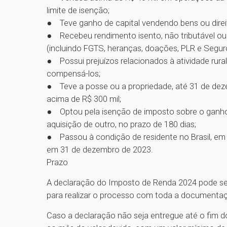
limite de isenção;
● Teve ganho de capital vendendo bens ou direi
● Recebeu rendimento isento, não tributável ou 
(incluindo FGTS, heranças, doações, PLR e Segu
● Possui prejuízos relacionados à atividade rura
compensá-los;
● Teve a posse ou a propriedade, até 31 de dezem
acima de R$ 300 mil;
● Optou pela isenção de imposto sobre o ganho d
aquisição de outro, no prazo de 180 dias;
● Passou à condição de residente no Brasil, em
em 31 de dezembro de 2023.
Prazo
A declaração do Imposto de Renda 2024 pode ser 
para realizar o processo com toda a documenta
Caso a declaração não seja entregue até o fim do