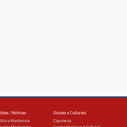
ídias / Notícias:
Sociais e Culturais:
ditora Mackenzie
Capelania
evista Mackenzie
Centro Histórico e Cultural