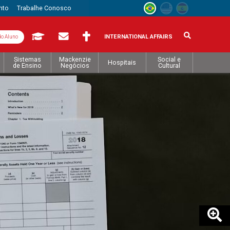
nto
Trabalhe Conosco
INTERNATIONAL AFFAIRS
do Aluno
Sistemas
Mackenzie
Social e
Hospitais
de Ensino
Negócios
Cultural