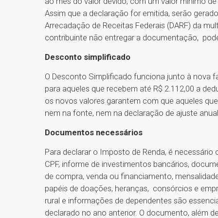
ao mês do valor devido, com um valor mínimo de
Assim que a declaração for emitida, serão gera
Arrecadação de Receitas Federais (DARF) da mult
contribuinte não entregar a documentação, pode
Desconto simplificado
O Desconto Simplificado funciona junto à nova fa
para aqueles que recebem até R$ 2.112,00 a dedu
os novos valores garantem com que aqueles que 
nem na fonte, nem na declaração de ajuste anua
Documentos necessários
Para declarar o Imposto de Renda, é necessário
CPF, informe de investimentos bancários, docu
de compra, venda ou financiamento, mensalidade
papéis de doações, heranças, consórcios e emp
rural e informações de dependentes são essencia
declarado no ano anterior. O documento, além de