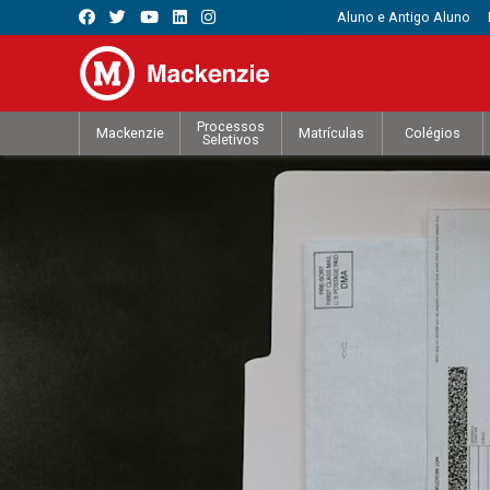
Aluno e Antigo Aluno
Processos
Mackenzie
Matrículas
Colégios
Seletivos