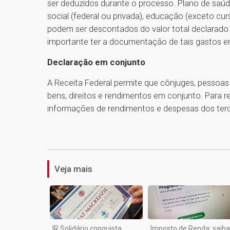
ser deduzidos durante o processo. Plano de saúde
social (federal ou privada), educação (exceto cu
podem ser descontados do valor total declarado p
importante ter a documentação de tais gastos e
Declaração em conjunto
A Receita Federal permite que cônjuges, pessoa
bens, direitos e rendimentos em conjunto. Para real
informações de rendimentos e despesas dos terc
Veja mais
IR Solidário conquista
Imposto de Renda: saiba