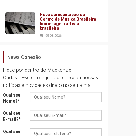
Nova apresentação do
Centro de Música Brasileira
homenageia artista
brasileira
05.08.2026
News Conexão
Universidade Mackenzie
realizará nova edição da
Feira EducationUSA
Fique por dentro do Mackenzie!
05.08.2026
Cadastre-se em segundos e receba nossas
notícias e novidades direto no seu e-mail.
Seminário discute desafios
Qual seu
das novas tecnologias em
Nome?
*
sistemas solares
residenciais
Qual seu
04.08.2026
E-mail?
*
Qual seu
Mackenzie recepciona os