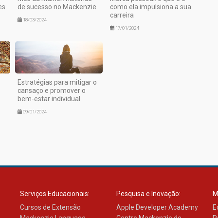
es
de sucesso no Mackenzie
como ela impulsiona a sua
carreira
18/03/2024
17/01/2024
Estratégias para mitigar o
cansaço e promover o
bem-estar individual
09/01/2024
Serviços Educacionais:
Pesquisa e Inovação:
M
Cursos de Extensão
Apple Developer Academy
E
Mackenzie Language
Centro Mackenzie de
R