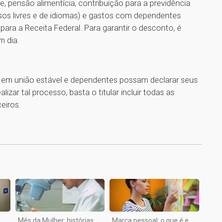
, pensão alimentícia, contribuição para a previdência
rsos livres e de idiomas) e gastos com dependentes
ara a Receita Federal. Para garantir o desconto, é
m dia.
s em união estável e dependentes possam declarar seus
izar tal processo, basta o titular incluir todas as
eiros.
1
Mês da Mulher: histórias
Marca pessoal: o que é e