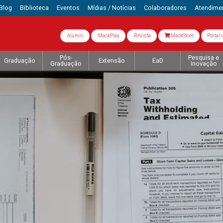
Blog
Biblioteca
Eventos
Mídias / Notícias
Colaboradores
Atendime
Alumni
MackPlay
Revista
MackStore
Portal 
Pós-
Pesquisa e
Graduação
Extensão
EaD
Graduação
Inovação