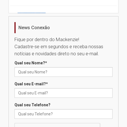
Universidade Mackenzie
realizará nova edição da Feira
EducationUSA
News Conexão
05.08.2026
Fique por dentro do Mackenzie!
Cadastre-se em segundos e receba nossas
Seminário discute desafios
notícias e novidades direto no seu e-mail.
das novas tecnologias em
sistemas solares residenciais
Qual seu Nome?
*
04.08.2026
Qual seu E-mail?
*
Mackenzie recepciona os
calouros do segundo semestre
de 2026
04.08.2026
Qual seu Telefone?
Como o Colégio Mackenzie
Brasília prepara seus