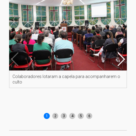
Colaboradores lotaram a capela para acompanharem o
Re
culto
gr
1
2
3
4
5
6