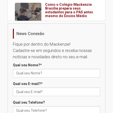
Como o Colégio Mackenzie
Brasília prepara seus
estudantes para o PAS antes
mesmo do Ensino Médio
04.08.2026
News Conexão
Como os pais podem investir
na educação dos filhos além da
Fique por dentro do Mackenzie!
escola
Cadastre-se em segundos e receba nossas
04.08.2026
notícias e novidades direto no seu e-mail.
Qual seu Nome?
*
XIII Fórum de Aprendizagem
Transformadora reúne
docentes para debater
inovação e desafios da
Qual seu E-mail?
*
educação superior
04.08.2026
Qual seu Telefone?
Professora do Mackenzie é