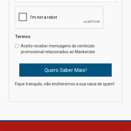
finalista do Prêmio Jabuti com
obra sobre ética e arquitetura
contemporânea
04.08.2026
Semana Internacional
Termos
Mackenzie promove parcerias
internacionais
Aceito receber mensagens de conteúdo
promocional relacionados ao Mackenzie
03.08.2026
Oncologista do HUEM ressalta
importância da prevenção e
diagnóstico precoce do câncer
Fique tranquilo, não encheremos a sua caixa de spam!
de pulmão
03.08.2026