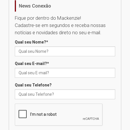
EducationUSA
News Conexão
05.08.2026
Fique por dentro do Mackenzie!
Cadastre-se em segundos e receba nossas
Seminário discute desafios
notícias e novidades direto no seu e-mail.
das novas tecnologias em
sistemas solares residenciais
Qual seu Nome?
*
04.08.2026
Qual seu E-mail?
*
Mackenzie recepciona os
calouros do segundo semestre
de 2026
04.08.2026
Qual seu Telefone?
Como o Colégio Mackenzie
Brasília prepara seus
estudantes para o PAS antes
mesmo do Ensino Médio
04.08.2026