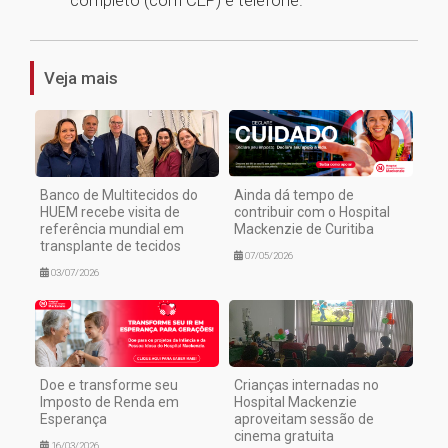
completo (com CEP) e telefone.
1
Veja mais
Banco de Multitecidos do
Ainda dá tempo de
HUEM recebe visita de
contribuir com o Hospital
referência mundial em
Mackenzie de Curitiba
transplante de tecidos
07/05/2026
03/07/2026
Doe e transforme seu
Crianças internadas no
Imposto de Renda em
Hospital Mackenzie
Esperança
aproveitam sessão de
cinema gratuita
16/03/2026