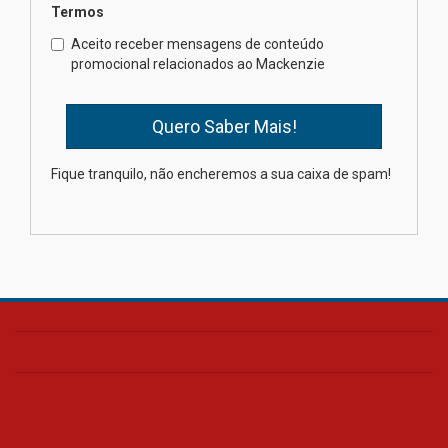
Termos
Como os pais podem investir
Aceito receber mensagens de conteúdo
na educação dos filhos além da
promocional relacionados ao Mackenzie
escola
04.08.2026
XIII Fórum de Aprendizagem
Fique tranquilo, não encheremos a sua caixa de spam!
Transformadora reúne
docentes para debater
inovação e desafios da
educação superior
04.08.2026