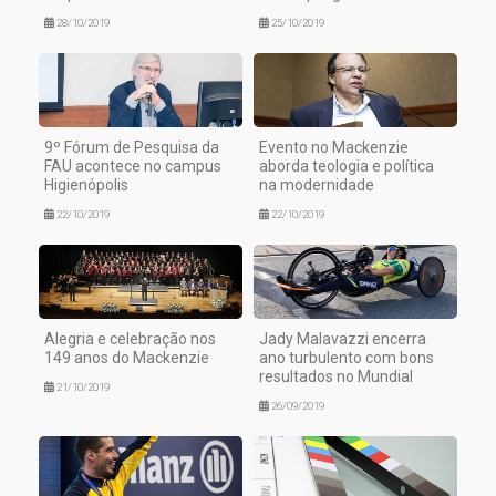
28/10/2019
25/10/2019
9º Fórum de Pesquisa da
Evento no Mackenzie
FAU acontece no campus
aborda teologia e política
Higienópolis
na modernidade
22/10/2019
22/10/2019
Alegria e celebração nos
Jady Malavazzi encerra
149 anos do Mackenzie
ano turbulento com bons
resultados no Mundial
21/10/2019
26/09/2019