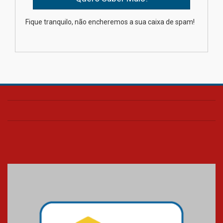
XIII Fórum de Aprendizagem
Fique tranquilo, não encheremos a sua caixa de spam!
Transformadora reúne
docentes para debater
inovação e desafios da
educação superior
04.08.2026