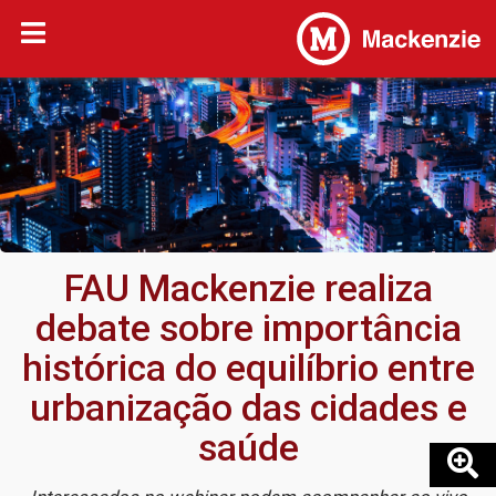
FAU Mackenzie realiza
debate sobre importância
histórica do equilíbrio entre
urbanização das cidades e
saúde