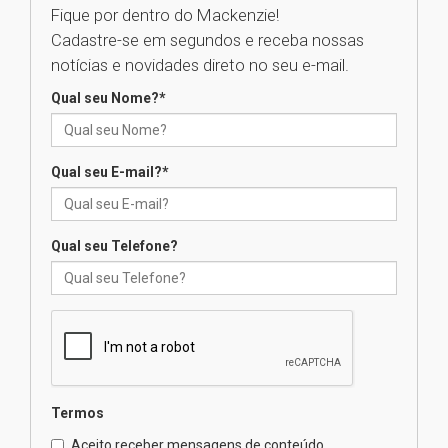
Fique por dentro do Mackenzie!
Cadastre-se em segundos e receba nossas
Seminário discute desafios
notícias e novidades direto no seu e-mail.
das novas tecnologias em
sistemas solares residenciais
Qual seu Nome?
*
04.08.2026
Qual seu E-mail?
*
Mackenzie recepciona os
calouros do segundo semestre
de 2026
04.08.2026
Qual seu Telefone?
Como o Colégio Mackenzie
Brasília prepara seus
estudantes para o PAS antes
mesmo do Ensino Médio
04.08.2026
Termos
Como os pais podem investir
Aceito receber mensagens de conteúdo