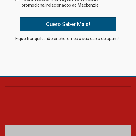
na educação dos filhos além da
promocional relacionados ao Mackenzie
escola
04.08.2026
XIII Fórum de Aprendizagem
Fique tranquilo, não encheremos a sua caixa de spam!
Transformadora reúne
docentes para debater
inovação e desafios da
educação superior
04.08.2026