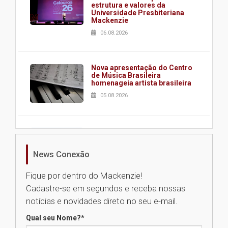
estrutura e valores da
Universidade Presbiteriana
Mackenzie
06.08.2026
Nova apresentação do Centro
de Música Brasileira
homenageia artista brasileira
05.08.2026
Universidade Mackenzie
realizará nova edição da Feira
EducationUSA
News Conexão
05.08.2026
Fique por dentro do Mackenzie!
Cadastre-se em segundos e receba nossas
Seminário discute desafios
notícias e novidades direto no seu e-mail.
das novas tecnologias em
sistemas solares residenciais
Qual seu Nome?
*
04.08.2026