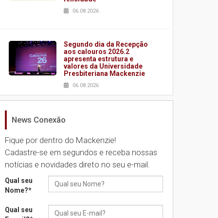
06.08.2026
Segundo dia da Recepção
aos calouros 2026.2
apresenta estrutura e
valores da Universidade
Presbiteriana Mackenzie
06.08.2026
News Conexão
Nova apresentação do
Centro de Música Brasileira
homenageia artista
Fique por dentro do Mackenzie!
brasileira
Cadastre-se em segundos e receba nossas
05.08.2026
notícias e novidades direto no seu e-mail.
Qual seu
Universidade Mackenzie
Nome?
*
realizará nova edição da
Feira EducationUSA
Qual seu
05.08.2026