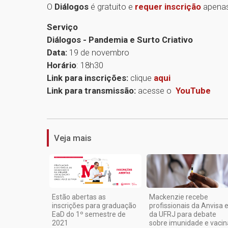
O
Diálogos
é gratuito e
requer inscrição
apenas
Serviço
Diálogos - Pandemia e Surto Criativo
Data:
19 de novembro
Horário
: 18h30
Link para inscrições:
clique
aqui
Link para transmissão:
acesse o
YouTube
Veja mais
Estão abertas as
Mackenzie recebe
inscrições para graduação
profissionais da Anvisa 
EaD do 1º semestre de
da UFRJ para debate
2021
sobre imunidade e vacin