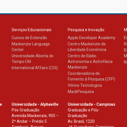
Serviços Educacionais:
Pesquisa e Inovação:
M
Cursos de Extensão
Apple Developer Academy
E
Mackenzie Language
Centro Mackenzie de
R
Center
Liberdade Econômica
R
Universidade Aberta do
Centro de Rádio
M
Tempo Útil
Astronomia e Astrofísica
N
Mackenzie
International Affairs (COI)
Coordenadoria de
Fomento à Pesquisa (CFP)
Vitrine Tecnologica
MackPesquisa
le
Universidade - Alphaville
Universidade - Campinas
Pós-Graduação
Graduação e Pós-
Avenida Mackenzie, 905 –
Graduação
2º Andar – Prédio 5
Av. Brasil, 1220