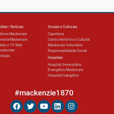
Como os pais podem investir
na educação dos filhos além
da escola
04.08.2026
ídias / Notícias:
Sociais e Culturais:
ditora Mackenzie
Capelania
evista Mackenzie
Centro Histórico e Cultural
ádio e TV Web
Mackenzie Voluntário
ackenzie
Responsabilidade Social
otícias
Hospitais:
Hospital Universitário
Evangélico Mackenzie
Hospital Evangélico
#mackenzie1870