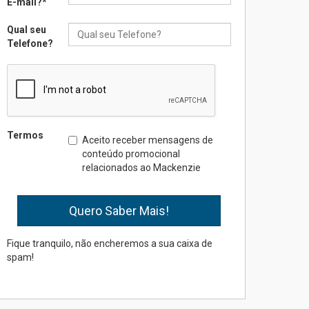
E-mail?
*
Qual seu
Seminário discute desafios
Telefone?
das novas tecnologias em
sistemas solares
residenciais
04.08.2026
Mackenzie recepciona os
Termos
Aceito receber mensagens de
calouros do segundo
conteúdo promocional
semestre de 2026
relacionados ao Mackenzie
04.08.2026
Como o Colégio Mackenzie
Brasília prepara seus
estudantes para o PAS antes
Fique tranquilo, não encheremos a sua caixa de
mesmo do Ensino Médio
spam!
04.08.2026