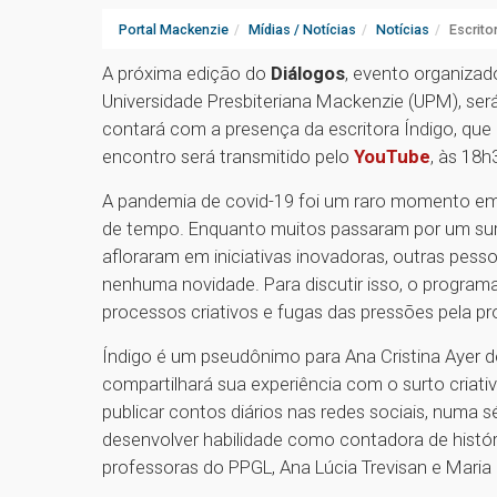
Portal Mackenzie
Mídias / Notícias
Notícias
Escrito
A próxima edição do
Diálogos
, evento organiza
Universidade Presbiteriana Mackenzie (UPM), será
contará com a presença da escritora Índigo, qu
encontro será transmitido pelo
YouTube
, às 18h
A pandemia de covid-19 foi um raro momento em 
de tempo. Enquanto muitos passaram por um surt
afloraram em iniciativas inovadoras, outras pe
nenhuma novidade. Para discutir isso, o progra
processos criativos e fugas das pressões pela pr
Índigo é um pseudônimo para Ana Cristina Ayer de Ol
compartilhará sua experiência com o surto criati
publicar contos diários nas redes sociais, numa 
desenvolver habilidade como contadora de histór
professoras do PPGL, Ana Lúcia Trevisan e Maria