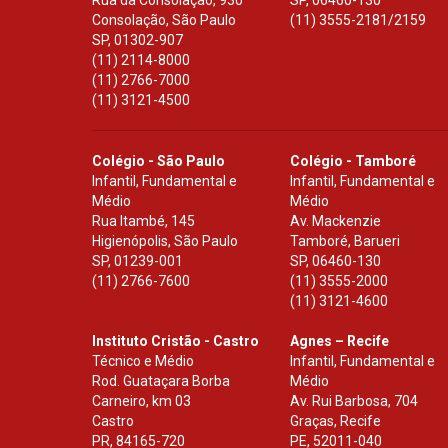
Rua da Consolação, 930
SP
,
06460-130
Consolação, São Paulo
(11) 3555-2181/2159
SP
,
01302-907
(11) 2114-8000
(11) 2766-7000
(11) 3121-4500
Colégio - São Paulo
Colégio - Tamboré
Infantil, Fundamental e
Infantil, Fundamental e
Médio
Médio
Rua Itambé, 145
Av. Mackenzie
Higienópolis, São Paulo
Tamboré, Barueri
SP
,
01239-001
SP
,
06460-130
(11) 2766-7600
(11) 3555-2000
(11) 3121-4600
Instituto Cristão - Castro
Agnes – Recife
Técnico e Médio
Infantil, Fundamental e
Rod. Guataçara Borba
Médio
Carneiro, km 03
Av. Rui Barbosa, 704
Castro
Graças, Recife
PR
,
84165-720
PE
,
52011-040