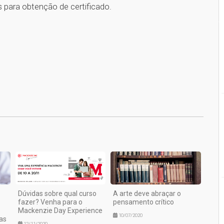
 para obtenção de certificado.
1
Dúvidas sobre qual curso
A arte deve abraçar o
e
fazer? Venha para o
pensamento crítico
Mackenzie Day Experience
10/07/2020
as
12/11/2020