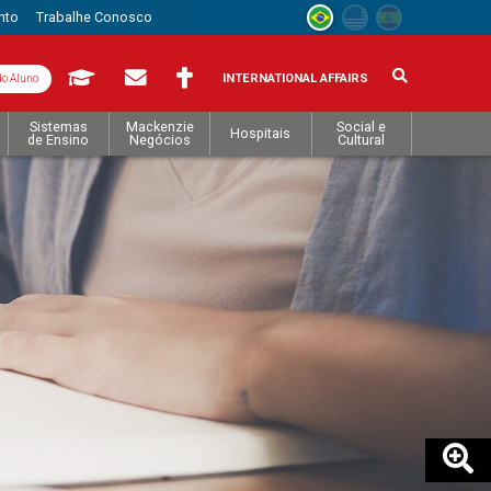
nto
Trabalhe Conosco
INTERNATIONAL AFFAIRS
do Aluno
Sistemas
Mackenzie
Social e
Hospitais
de Ensino
Negócios
Cultural