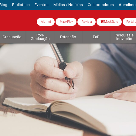
Blog
Biblioteca
Eventos
Mídias / Notícias
Colaboradores
Atendime
Alumni
MackPlay
Revista
MackStore
Portal 
Pós-
Pesquisa e
Graduação
Extensão
EaD
Graduação
Inovação