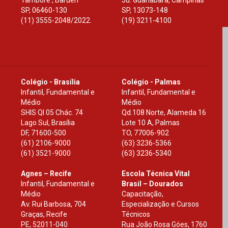
Tamboré , Barueri
Jd. Guanabara, Campinas
SP
,
06460-130
SP
,
13073-148
(11) 3555-2048/2022.
(19) 3211-4100
Colégio - Brasília
Colégio - Palmas
Infantil, Fundamental e
Infantil, Fundamental e
Médio
Médio
SHIS Ql 05 Chác. 74
Qd.108 Norte, Alameda 16
Lago Sul, Brasília
Lote 10 A, Palmas
DF
,
71600-500
TO
,
77006-902
(61) 2106-9000
(63) 3236-5366
(61) 3521-9000
(63) 3236-5340
Agnes – Recife
Escola Técnica Vital
Infantil, Fundamental e
Brasil – Dourados
Médio
Capacitação,
Av. Rui Barbosa, 704
Especialização e Cursos
Graças, Recife
Técnicos
PE
,
52011-040
Rua João Rosa Góes, 1760