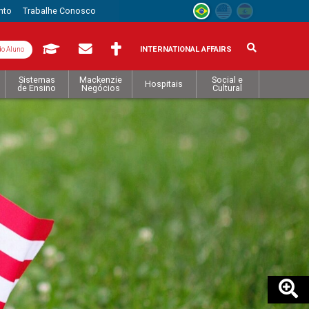
nto
Trabalhe Conosco
INTERNATIONAL AFFAIRS
do Aluno
Sistemas
Mackenzie
Social e
Hospitais
de Ensino
Negócios
Cultural