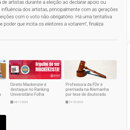
de artistas durante a eleição ao declarar apoio ou
e influência dos artistas, principalmente com as gerações
ições com o voto não obrigatório. Há uma tentativa
poder que incita os eleitores a votarem”, finaliza.
1
Direito Mackenzie é
Professora da FDir é
destaque no Ranking
premiada na Alemanha
a
Universitário Folha
por tese de doutorado
04/11/2024
31/10/2024