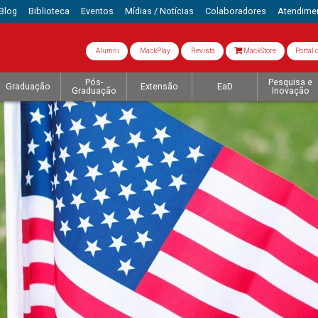
Blog
Biblioteca
Eventos
Mídias / Notícias
Colaboradores
Atendime
Alumni
MackPlay
Revista
MackStore
Portal 
Pós-
Pesquisa e
Graduação
Extensão
EaD
Graduação
Inovação