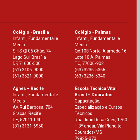
Colégio - Brasília
Colégio - Palmas
Infantil, Fundamental e
Infantil, Fundamental e
Médio
Médio
SHIS Ql 05 Chác. 74
Qd.108 Norte, Alameda 16
Lago Sul, Brasília
Lote 10 A, Palmas
DF
,
71600-500
TO
,
77006-902
(61) 2106-9000
(63) 3236-5366
(61) 3521-9000
(63) 3236-5340
Agnes – Recife
Escola Técnica Vital
Infantil, Fundamental e
Brasil – Dourados
Médio
Capacitação,
Av. Rui Barbosa, 704
Especialização e Cursos
Graças, Recife
Técnicos
PE
,
52011-040
Rua João Rosa Góes, 1760
(81) 3131-6950
– 3º andar, Vila Planalto
Dourados
/
MS
79825-070