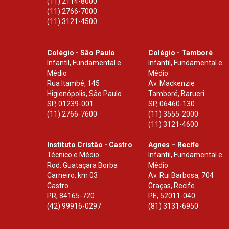
(11) 2114-8000
(11) 2766-7000
(11) 3121-4500
Colégio - São Paulo
Colégio - Tamboré
Infantil, Fundamental e
Infantil, Fundamental e
Médio
Médio
Rua Itambé, 145
Av. Mackenzie
Higienópolis, São Paulo
Tamboré, Barueri
SP
,
01239-001
SP
,
06460-130
(11) 2766-7600
(11) 3555-2000
(11) 3121-4600
Instituto Cristão - Castro
Agnes – Recife
Técnico e Médio
Infantil, Fundamental e
Rod. Guataçara Borba
Médio
Carneiro, km 03
Av. Rui Barbosa, 704
Castro
Graças, Recife
PR
,
84165-720
PE
,
52011-040
(42) 99916-0297
(81) 3131-6950