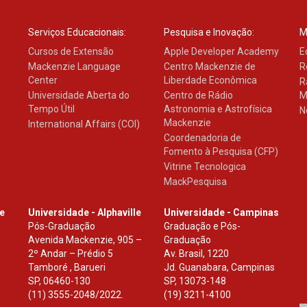
Serviços Educacionais:
Pesquisa e Inovação:
M
Cursos de Extensão
Apple Developer Academy
E
Mackenzie Language
Centro Mackenzie de
R
Center
Liberdade Econômica
R
Universidade Aberta do
Centro de Rádio
M
Tempo Útil
Astronomia e Astrofísica
N
Mackenzie
International Affairs (COI)
Coordenadoria de
Fomento à Pesquisa (CFP)
Vitrine Tecnologica
MackPesquisa
le
Universidade - Alphaville
Universidade - Campinas
Pós-Graduação
Graduação e Pós-
Avenida Mackenzie, 905 –
Graduação
2º Andar – Prédio 5
Av. Brasil, 1220
Tamboré , Barueri
Jd. Guanabara, Campinas
SP
,
06460-130
SP
,
13073-148
(11) 3555-2048/2022.
(19) 3211-4100