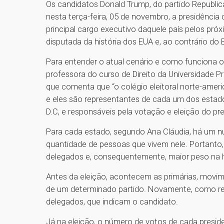
Os candidatos Donald Trump, do partido Republic
nesta terça-feira, 05 de novembro, a presidência
principal cargo executivo daquele país pelos pró
disputada da história dos EUA e, ao contrário do B
Para entender o atual cenário e como funciona 
professora do curso de Direito da Universidade P
que comenta que “o colégio eleitoral norte-amer
e eles são representantes de cada um dos estado
D.C, e responsáveis pela votação e eleição do pre
Para cada estado, segundo Ana Cláudia, há um nú
quantidade de pessoas que vivem nele. Portant
delegados e, consequentemente, maior peso na 
Antes da eleição, acontecem as primárias, movi
de um determinado partido. Novamente, como rel
delegados, que indicam o candidato.
Já na eleição, o número de votos de cada presid