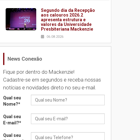
Segundo dia da Recepção
aos calouros 2026.2
apresenta estrutura e
valores da Universidade
Presbiteriana Mackenzie
06.08.2026
News Conexão
Nova apresentação do
Centro de Música Brasileira
homenageia artista
Fique por dentro do Mackenzie!
brasileira
Cadastre-se em segundos e receba nossas
05.08.2026
notícias e novidades direto no seu e-mail.
Qual seu
Universidade Mackenzie
Nome?
*
realizará nova edição da
Feira EducationUSA
Qual seu
05.08.2026
E-mail?
*
Qual seu
Seminário discute desafios