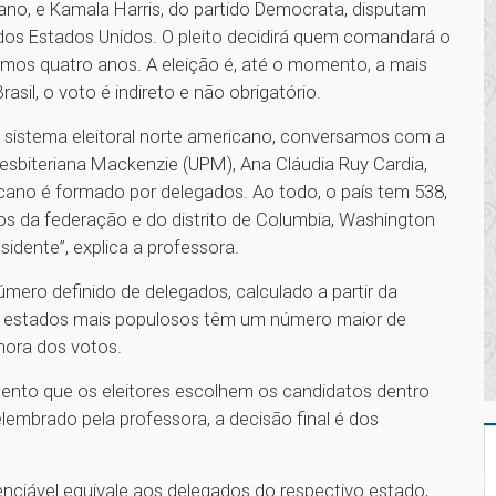
ano, e Kamala Harris, do partido Democrata, disputam
 dos Estados Unidos. O pleito decidirá quem comandará o
ximos quatro anos. A eleição é, até o momento, a mais
rasil, o voto é indireto e não obrigatório.
o sistema eleitoral norte americano, conversamos com a
resbiteriana Mackenzie (UPM), Ana Cláudia Ruy Cardia,
icano é formado por delegados. Ao todo, o país tem 538,
s da federação e do distrito de Columbia, Washington
sidente”, explica a professora.
mero definido de delegados, calculado a partir da
o, estados mais populosos têm um número maior de
hora dos votos.
mento que os eleitores escolhem os candidatos dentro
embrado pela professora, a decisão final é dos
enciável equivale aos delegados do respectivo estado,