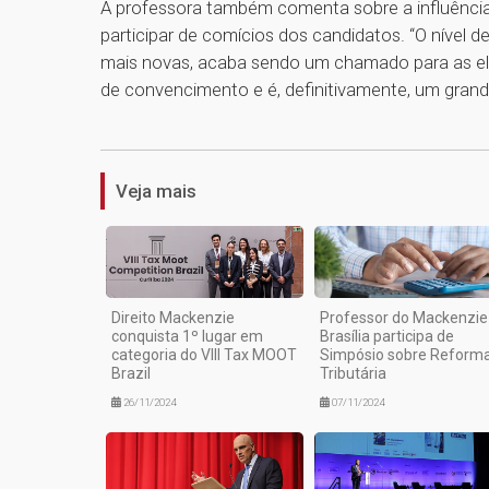
A professora também comenta sobre a influência 
participar de comícios dos candidatos. “O nível d
mais novas, acaba sendo um chamado para as ele
de convencimento e é, definitivamente, um grande 
Veja mais
Direito Mackenzie
Professor do Mackenzie
conquista 1º lugar em
Brasília participa de
categoria do VIII Tax MOOT
Simpósio sobre Reform
Brazil
Tributária
26/11/2024
07/11/2024