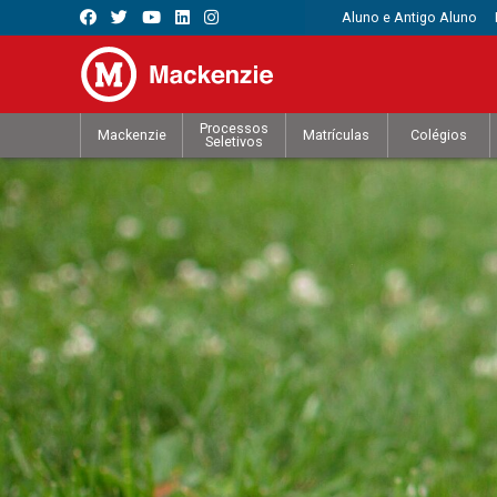
Aluno e Antigo Aluno
Processos
Mackenzie
Matrículas
Colégios
Seletivos