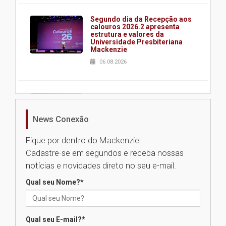
Segundo dia da Recepção aos
calouros 2026.2 apresenta
estrutura e valores da
Universidade Presbiteriana
Mackenzie
06.08.2026
Nova apresentação do Centro
de Música Brasileira
homenageia artista brasileira
News Conexão
05.08.2026
Fique por dentro do Mackenzie!
Cadastre-se em segundos e receba nossas
Universidade Mackenzie
notícias e novidades direto no seu e-mail.
realizará nova edição da Feira
EducationUSA
Qual seu Nome?
*
05.08.2026
Qual seu E-mail?
*
Seminário discute desafios