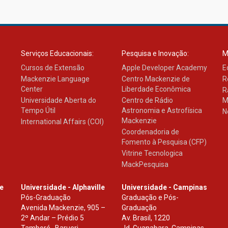
Serviços Educacionais:
Pesquisa e Inovação:
M
Cursos de Extensão
Apple Developer Academy
E
Mackenzie Language
Centro Mackenzie de
R
Center
Liberdade Econômica
R
Universidade Aberta do
Centro de Rádio
M
Tempo Útil
Astronomia e Astrofísica
N
Mackenzie
International Affairs (COI)
Coordenadoria de
Fomento à Pesquisa (CFP)
Vitrine Tecnologica
MackPesquisa
le
Universidade - Alphaville
Universidade - Campinas
Pós-Graduação
Graduação e Pós-
Avenida Mackenzie, 905 –
Graduação
2º Andar – Prédio 5
Av. Brasil, 1220