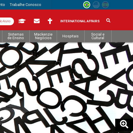
nto
Trabalhe Conosco
INTERNATIONAL AFFAIRS
do Aluno
Sistemas
Mackenzie
Social e
Hospitais
de Ensino
Negócios
Cultural