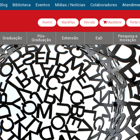
Blog
Biblioteca
Eventos
Mídias / Notícias
Colaboradores
Atendime
Alumni
MackPlay
Revista
MackStore
Portal 
Pós-
Pesquisa e
Graduação
Extensão
EaD
Graduação
Inovação