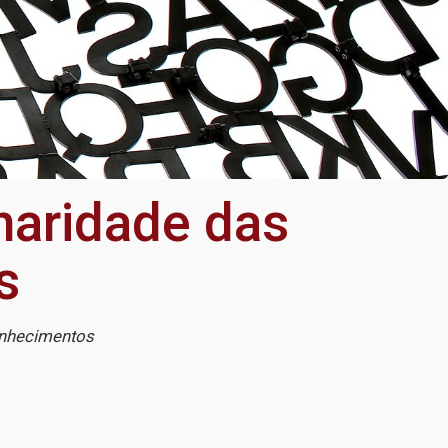
inaridade das
s
onhecimentos