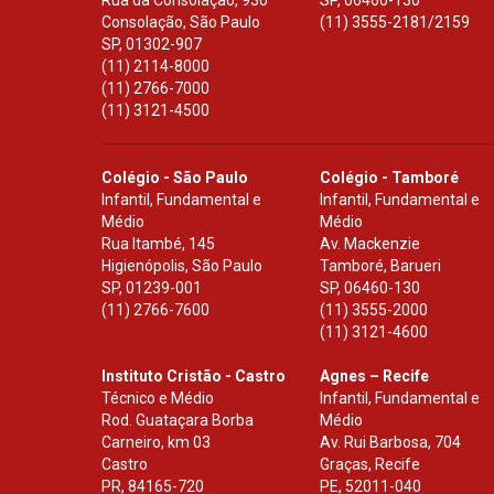
Rua da Consolação, 930
SP
,
06460-130
Consolação, São Paulo
(11) 3555-2181/2159
SP
,
01302-907
(11) 2114-8000
(11) 2766-7000
(11) 3121-4500
Colégio - São Paulo
Colégio - Tamboré
Infantil, Fundamental e
Infantil, Fundamental e
Médio
Médio
Rua Itambé, 145
Av. Mackenzie
Higienópolis, São Paulo
Tamboré, Barueri
SP
,
01239-001
SP
,
06460-130
(11) 2766-7600
(11) 3555-2000
(11) 3121-4600
Instituto Cristão - Castro
Agnes – Recife
Técnico e Médio
Infantil, Fundamental e
Rod. Guataçara Borba
Médio
Carneiro, km 03
Av. Rui Barbosa, 704
Castro
Graças, Recife
PR
,
84165-720
PE
,
52011-040