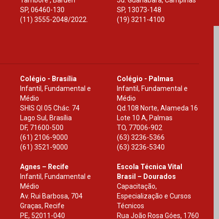
Tamboré , Barueri
Jd. Guanabara, Campinas
SP
,
06460-130
SP
,
13073-148
(11) 3555-2048/2022.
(19) 3211-4100
Colégio - Brasília
Colégio - Palmas
Infantil, Fundamental e
Infantil, Fundamental e
Médio
Médio
SHIS Ql 05 Chác. 74
Qd.108 Norte, Alameda 16
Lago Sul, Brasília
Lote 10 A, Palmas
DF
,
71600-500
TO
,
77006-902
(61) 2106-9000
(63) 3236-5366
(61) 3521-9000
(63) 3236-5340
Agnes – Recife
Escola Técnica Vital
Infantil, Fundamental e
Brasil – Dourados
Médio
Capacitação,
Av. Rui Barbosa, 704
Especialização e Cursos
Graças, Recife
Técnicos
PE
,
52011-040
Rua João Rosa Góes, 1760