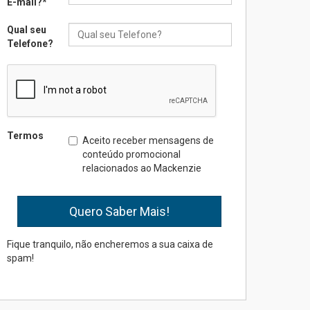
E-mail?
*
Qual seu
Seminário discute desafios
Telefone?
das novas tecnologias em
sistemas solares
residenciais
04.08.2026
Mackenzie recepciona os
Termos
Aceito receber mensagens de
calouros do segundo
conteúdo promocional
semestre de 2026
relacionados ao Mackenzie
04.08.2026
Como o Colégio Mackenzie
Brasília prepara seus
estudantes para o PAS antes
Fique tranquilo, não encheremos a sua caixa de
mesmo do Ensino Médio
spam!
04.08.2026