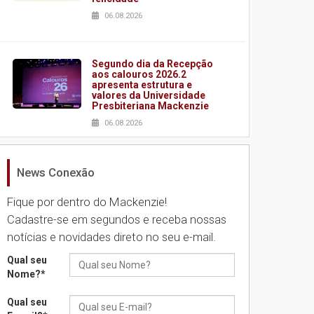
06.08.2026
Segundo dia da Recepção
aos calouros 2026.2
apresenta estrutura e
valores da Universidade
Presbiteriana Mackenzie
06.08.2026
News Conexão
Nova apresentação do
Centro de Música Brasileira
homenageia artista
Fique por dentro do Mackenzie!
brasileira
Cadastre-se em segundos e receba nossas
05.08.2026
notícias e novidades direto no seu e-mail.
Qual seu
Universidade Mackenzie
Nome?
*
realizará nova edição da
Feira EducationUSA
Qual seu
05.08.2026