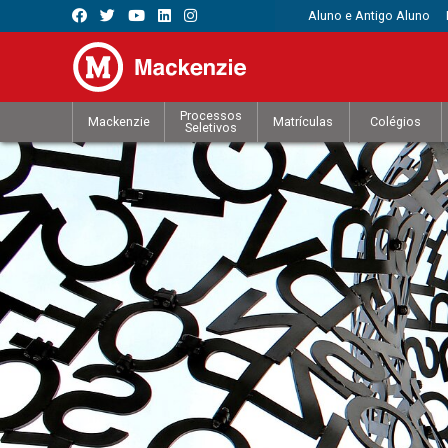
Aluno e Antigo Aluno
Processos
Mackenzie
Matrículas
Colégios
Seletivos