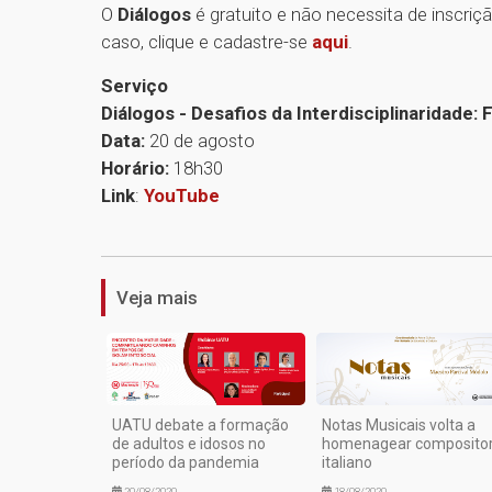
O
Diálogos
é gratuito e não necessita de inscriç
caso, clique e cadastre-se
aqui
.
Serviço
Diálogos - Desafios da Interdisciplinaridade
Data:
20 de agosto
Horário:
18h30
Link
:
YouTube
Veja mais
UATU debate a formação
Notas Musicais volta a
de adultos e idosos no
homenagear composito
período da pandemia
italiano
20/08/2020
18/08/2020