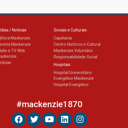
Como os pais podem investir
na educação dos filhos além
da escola
04.08.2026
ídias / Notícias:
Sociais e Culturais:
ditora Mackenzie
Capelania
evista Mackenzie
Centro Histórico e Cultural
ádio e TV Web
Mackenzie Voluntário
ackenzie
Responsabilidade Social
otícias
Hospitais:
Hospital Universitário
Evangélico Mackenzie
Hospital Evangélico
#mackenzie1870