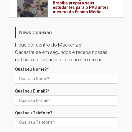
Brasília prepara seus
estudantes para o PAS antes
mesmo do Ensino Médio
04.08.2026
News Conexão
Como os pais podem investir
na educação dos filhos além da
Fique por dentro do Mackenzie!
escola
Cadastre-se em segundos e receba nossas
04.08.2026
notícias e novidades direto no seu e-mail.
Qual seu Nome?
*
XIII Fórum de Aprendizagem
Transformadora reúne
docentes para debater
inovação e desafios da
Qual seu E-mail?
*
educação superior
04.08.2026
Qual seu Telefone?
Professora do Mackenzie é
finalista do Prêmio Jabuti com
obra sobre ética e arquitetura