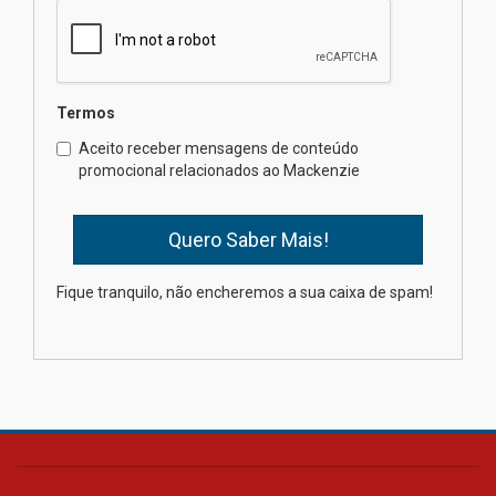
contemporânea
04.08.2026
Semana Internacional
Termos
Mackenzie promove parcerias
internacionais
Aceito receber mensagens de conteúdo
promocional relacionados ao Mackenzie
03.08.2026
Oncologista do HUEM ressalta
importância da prevenção e
diagnóstico precoce do câncer
Fique tranquilo, não encheremos a sua caixa de spam!
de pulmão
03.08.2026