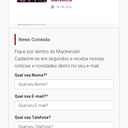
06.08.2026
Nova apresentação do Centro
de Música Brasileira
homenageia artista brasileira
News Conexão
05.08.2026
Fique por dentro do Mackenzie!
Cadastre-se em segundos e receba nossas
Universidade Mackenzie
notícias e novidades direto no seu e-mail.
realizará nova edição da Feira
EducationUSA
Qual seu Nome?
*
05.08.2026
Qual seu E-mail?
*
Seminário discute desafios
das novas tecnologias em
sistemas solares residenciais
04.08.2026
Qual seu Telefone?