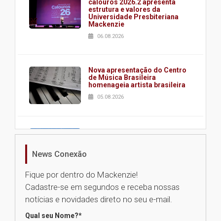
calouros 2026.2 apresenta
estrutura e valores da
Universidade Presbiteriana
Mackenzie
06.08.2026
Nova apresentação do Centro
de Música Brasileira
homenageia artista brasileira
05.08.2026
Universidade Mackenzie
realizará nova edição da Feira
EducationUSA
News Conexão
05.08.2026
Fique por dentro do Mackenzie!
Cadastre-se em segundos e receba nossas
Seminário discute desafios
notícias e novidades direto no seu e-mail.
das novas tecnologias em
sistemas solares residenciais
Qual seu Nome?
*
04.08.2026