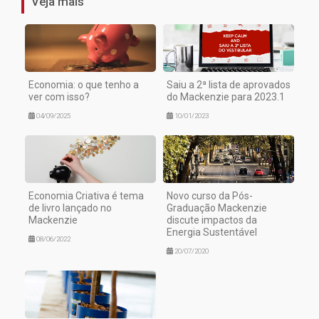
Veja mais
Economia: o que tenho a
Saiu a 2ª lista de aprovados
ver com isso?
do Mackenzie para 2023.1
04/09/2025
10/01/2023
Economia Criativa é tema
Novo curso da Pós-
de livro lançado no
Graduação Mackenzie
Mackenzie
discute impactos da
Energia Sustentável
08/06/2022
20/07/2020