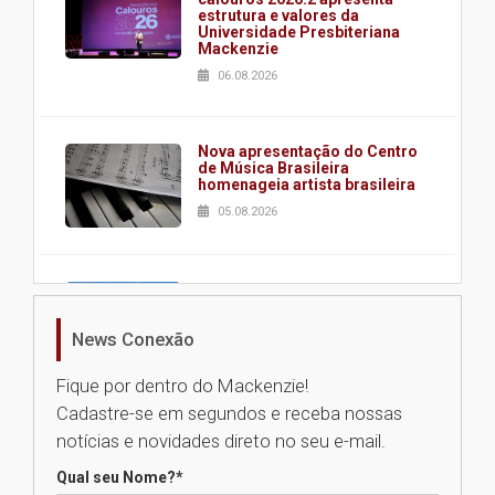
estrutura e valores da
Universidade Presbiteriana
Mackenzie
06.08.2026
Nova apresentação do Centro
de Música Brasileira
homenageia artista brasileira
05.08.2026
Universidade Mackenzie
realizará nova edição da Feira
EducationUSA
News Conexão
05.08.2026
Fique por dentro do Mackenzie!
Cadastre-se em segundos e receba nossas
Seminário discute desafios
notícias e novidades direto no seu e-mail.
das novas tecnologias em
sistemas solares residenciais
Qual seu Nome?
*
04.08.2026