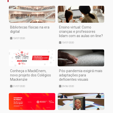
Bibliotecas físicas na era
Ensino virtual: Como
digital
crianças e professores
lidam com as aulas on-line?
13/07/2020
13/07/2020
Conheça o MackEnem,
Pós-pandemia exigirá mais
novo projeto dos Colégios
adaptações para
Mackenzie
deficientes visuais
01/07/2020
29/06/2020