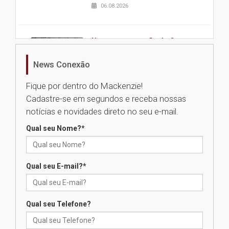
06.08.2026
Nova apresentação do Centro
de Música Brasileira
homenageia artista brasileira
News Conexão
05.08.2026
Fique por dentro do Mackenzie!
Cadastre-se em segundos e receba nossas
Universidade Mackenzie
notícias e novidades direto no seu e-mail.
realizará nova edição da Feira
EducationUSA
Qual seu Nome?
*
05.08.2026
Qual seu E-mail?
*
Seminário discute desafios
das novas tecnologias em
sistemas solares residenciais
04.08.2026
Qual seu Telefone?