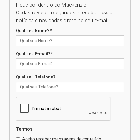
Fique por dentro do Mackenzie!
Cadastre-se em segundos e receba nossas
Seminário discute desafios
notícias e novidades direto no seu e-mail.
das novas tecnologias em
sistemas solares residenciais
Qual seu Nome?
*
04.08.2026
Qual seu E-mail?
*
Mackenzie recepciona os
calouros do segundo semestre
de 2026
04.08.2026
Qual seu Telefone?
Como o Colégio Mackenzie
Brasília prepara seus
estudantes para o PAS antes
mesmo do Ensino Médio
04.08.2026
Termos
Como os pais podem investir
Aceito receber mensagens de conteúdo