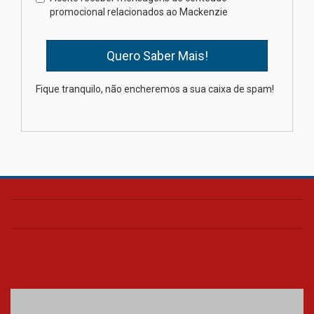
na educação dos filhos além da
promocional relacionados ao Mackenzie
escola
04.08.2026
XIII Fórum de Aprendizagem
Fique tranquilo, não encheremos a sua caixa de spam!
Transformadora reúne
docentes para debater
inovação e desafios da
educação superior
04.08.2026