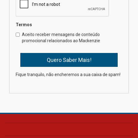
04.08.2026
Termos
Como o Colégio Mackenzie
Brasília prepara seus
Aceito receber mensagens de conteúdo
estudantes para o PAS antes
promocional relacionados ao Mackenzie
mesmo do Ensino Médio
04.08.2026
Como os pais podem investir
Fique tranquilo, não encheremos a sua caixa de spam!
na educação dos filhos além da
escola
04.08.2026