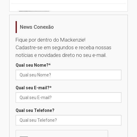
Nova apresentação do Centro
de Música Brasileira
homenageia artista brasileira
News Conexão
05.08.2026
Fique por dentro do Mackenzie!
Cadastre-se em segundos e receba nossas
Universidade Mackenzie
notícias e novidades direto no seu e-mail.
realizará nova edição da Feira
EducationUSA
Qual seu Nome?
*
05.08.2026
Qual seu E-mail?
*
Seminário discute desafios
das novas tecnologias em
sistemas solares residenciais
04.08.2026
Qual seu Telefone?
Mackenzie recepciona os
calouros do segundo semestre
de 2026