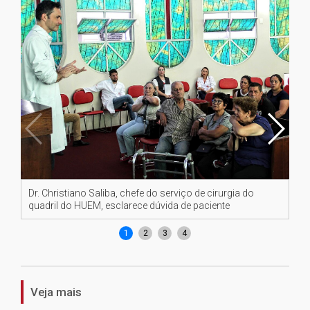
Dr. Christiano Saliba, chefe do serviço de cirurgia do
Vit
quadril do HUEM, esclarece dúvida de paciente
cir
1
2
3
4
Veja mais