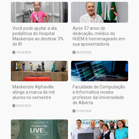
Você pode ajudar a ala
Após 37 anos de
pediátrica do Hospital
dedicação, médico do
Mackenzie ao destinar 3%
HUEM é homenageado em
do IR
sua aposentadoria
15/04/2024
28/03/2024
Mackenzie Alphaville
Faculdade de Computação
atinge a marca de mil
e Informática recebe
alunos no semestre
professor da Universidade
de Alberta
22/03/2024
21/03/2024