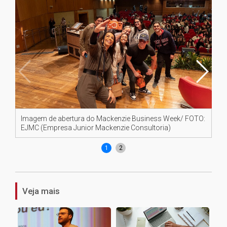
Imagem de abertura do Mackenzie Business Week/ FOTO:
Im
EJMC (Empresa Junior Mackenzie Consultoria)
(E
1
2
Veja mais