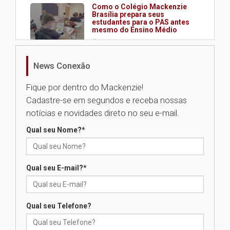
Como o Colégio Mackenzie
Brasília prepara seus
estudantes para o PAS antes
mesmo do Ensino Médio
04.08.2026
News Conexão
Como os pais podem investir
na educação dos filhos além da
Fique por dentro do Mackenzie!
escola
Cadastre-se em segundos e receba nossas
04.08.2026
notícias e novidades direto no seu e-mail.
Qual seu Nome?
*
XIII Fórum de Aprendizagem
Transformadora reúne
docentes para debater
inovação e desafios da
Qual seu E-mail?
*
educação superior
04.08.2026
Qual seu Telefone?
Professora do Mackenzie é
finalista do Prêmio Jabuti com