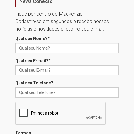
News Conexão
05.08.2026
Fique por dentro do Mackenzie!
Cadastre-se em segundos e receba nossas
Universidade Mackenzie
notícias e novidades direto no seu e-mail.
realizará nova edição da Feira
EducationUSA
Qual seu Nome?
*
05.08.2026
Qual seu E-mail?
*
Seminário discute desafios
das novas tecnologias em
sistemas solares residenciais
04.08.2026
Qual seu Telefone?
Mackenzie recepciona os
calouros do segundo semestre
de 2026
04.08.2026
Termos