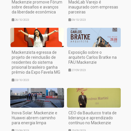
Mackenzie promove Fórum
MackLab Varejo é
sobre desafios e avanços
inaugurado com empresas
da liberdade econômica
parceiras
26/10/2023
09/10/2023
Mackenzista egressa de
Exposição sobre o
projeto de reinclusão de
arquiteto Carlos Bratke na
residentes do sistema
FAU Mackenzie
prisional brasileiro ganha
27/09/2023
prêmio da Expo Favela MG
03/10/2023
Inova Solar: Mackenzie e
CEO da Bauducco trata de
Huawei abrem caminho
liderança e aprendizado
para energia limpa
contínuo no Mackenzie
22/09/2023
15/05/2023