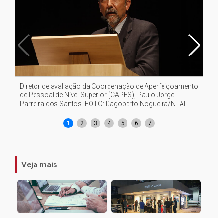
Diretor de avaliação da Coordenação de Aperfeiçoamento
Di
de Pessoal de Nível Superior (CAPES), Paulo Jorge
No
Parreira dos Santos. FOTO: Dagoberto Nogueira/NTAI
1
2
3
4
5
6
7
Veja mais