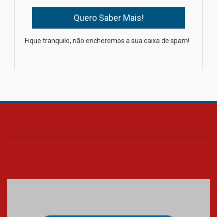
Oncologista do HUEM ressalta
importância da prevenção e
diagnóstico precoce do câncer
Fique tranquilo, não encheremos a sua caixa de spam!
de pulmão
03.08.2026