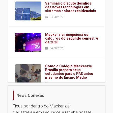
Seminário discute desafios
das novas tecnologias em
sistemas solares residenciais
04.08.2026
Mackenzie recepciona os
calouros do segundo semestre
de 2026
04.08.2026
Como o Colégio Mackenzie
Brasília prepara seus
estudantes para o PAS antes
mesmo do Ensino Médio
04.08.2026
News Conexão
Como os pais podem investir
na educação dos filhos além da
Fique por dentro do Mackenzie!
escola
Cadastre-se em segundos e receba nossas