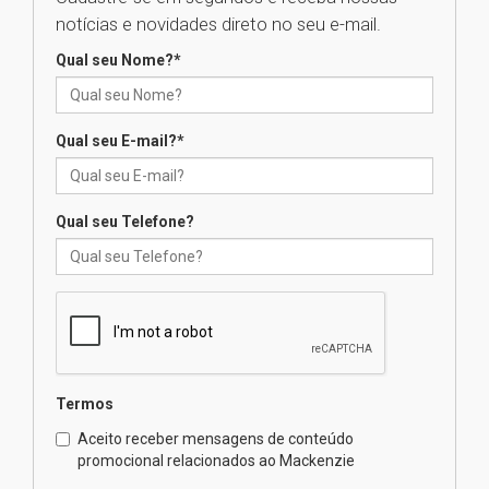
04.08.2026
notícias e novidades direto no seu e-mail.
Qual seu Nome?
*
XIII Fórum de Aprendizagem
Transformadora reúne
docentes para debater
inovação e desafios da
Qual seu E-mail?
*
educação superior
04.08.2026
Qual seu Telefone?
Professora do Mackenzie é
finalista do Prêmio Jabuti com
obra sobre ética e arquitetura
contemporânea
04.08.2026
Semana Internacional
Termos
Mackenzie promove parcerias
internacionais
Aceito receber mensagens de conteúdo
promocional relacionados ao Mackenzie
03.08.2026