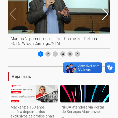
Marcos Nepomuceno, chefe de Gabinete da Reitoria.
Dé
FOTO: Wilson Camargo/NTAI
SU
1
2
3
4
5
6
Veja mais
Mackenzie 153 anos:
NPDA atenderá via Portal
confira depoimentos
de Serviços Mackenzie
exclusivos de profissionais