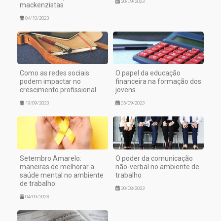
20/09/2023
mackenzistas
04/10/2023
Como as redes sociais
O papel da educação
podem impactar no
financeira na formação dos
crescimento profissional
jovens
19/09/2023
05/09/2023
Setembro Amarelo:
O poder da comunicação
maneiras de melhorar a
não-verbal no ambiente de
saúde mental no ambiente
trabalho
de trabalho
30/08/2023
04/09/2023