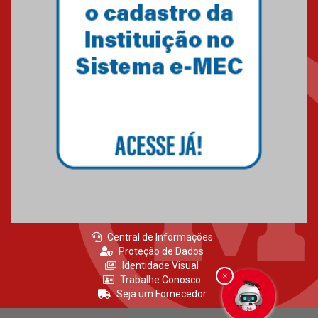
EM BOTAFOGO
06.07.2023
Novo E-book do Mackenzie Rio
é Sobre Finanças Pessoais
04.01.2023
Central de Informações
Proteção de Dados
Identidade Visual
×
Trabalhe Conosco
Seja um Fornecedor