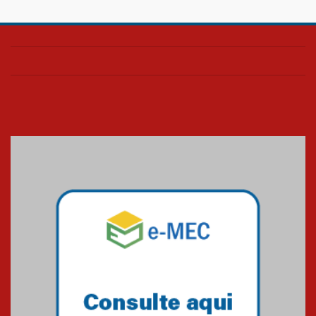
AGORA MACKENZIE RIO - ANO 6
| EDIÇÃO 2
03.06.2024
AGORA MACKENZIE RIO - ANO 6
| EDIÇÃO 1
23.02.2024
O Mackenzie Rio é Nota
MÁXIMA no MEC
01.11.2023
A HISTÓRIA DA FACULDADE
PRESBITERIANA MACKENZIE
RIO ATÉ À SUA NOVA UNIDADE,