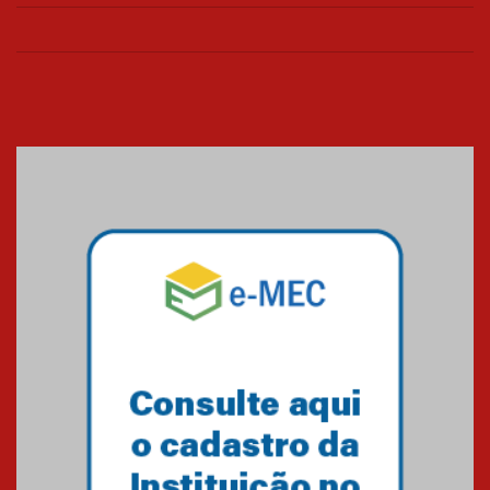
03.06.2024
AGORA MACKENZIE RIO - ANO 6
| EDIÇÃO 1
23.02.2024
O Mackenzie Rio é Nota
MÁXIMA no MEC
01.11.2023
A HISTÓRIA DA FACULDADE
PRESBITERIANA MACKENZIE
RIO ATÉ À SUA NOVA UNIDADE,
EM BOTAFOGO
06.07.2023