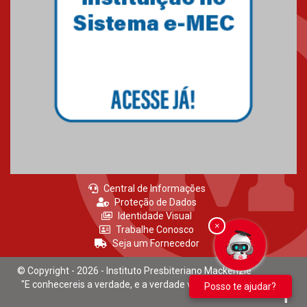
Novo E-book do Mackenzie Rio
é Sobre Finanças Pessoais
04.01.2023
Central de Informações
Proteção de Dados
Identidade Visual
×
Trabalhe Conosco
Seja um Fornecedor
© Copyright - 2026 - Instituto Presbiteriano Mackenzie
"E conhecereis a verdade, e a verdade vos libertará." João 8:32
Posso te ajudar?