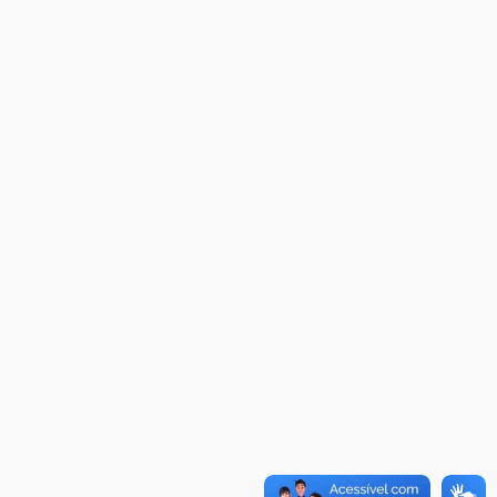
O Mackenzie Rio é Nota
MÁXIMA no MEC
01.11.2023
A HISTÓRIA DA FACULDADE
PRESBITERIANA MACKENZIE
RIO ATÉ À SUA NOVA
UNIDADE, EM BOTAFOGO
06.07.2023
Novo E-book do Mackenzie
Rio é Sobre Finanças
Pessoais
04.01.2023