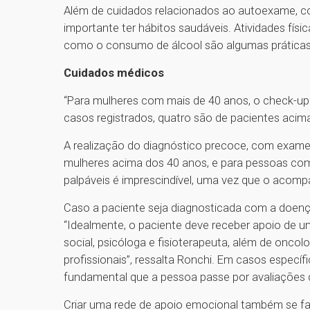
Além de cuidados relacionados ao autoexame, co
importante ter hábitos saudáveis. Atividades físi
como o consumo de álcool são algumas práticas
Cuidados médicos
“Para mulheres com mais de 40 anos, o check-up 
casos registrados, quatro são de pacientes acima
A realização do diagnóstico precoce, com exa
mulheres acima dos 40 anos, e para pessoas com 
palpáveis é imprescindível, uma vez que o acom
Caso a paciente seja diagnosticada com a doen
“Idealmente, o paciente deve receber apoio de uma
social, psicóloga e fisioterapeuta, além de oncol
profissionais”, ressalta Ronchi. Em casos específi
fundamental que a pessoa passe por avaliações
Criar uma rede de apoio emocional também se faz