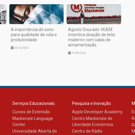
A importância do sono
Agosto Dourado: HUEM
para qualidade de vida e
incentiva doação de leite
produtividade
materno com salas de
amamentação
05/10/2023
21/08/2023
Serviços Educacionais:
Pesquisa e Inovação:
M
Cursos de Extensão
Apple Developer Academy
E
Mackenzie Language
Centro Mackenzie de
R
Center
Liberdade Econômica
R
Universidade Aberta do
Centro de Rádio
M