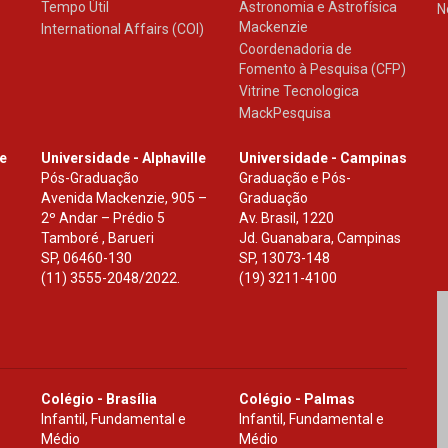
Tempo Útil
Astronomia e Astrofísica
N
Mackenzie
International Affairs (COI)
Coordenadoria de
Fomento à Pesquisa (CFP)
Vitrine Tecnologica
MackPesquisa
le
Universidade - Alphaville
Universidade - Campinas
Pós-Graduação
Graduação e Pós-
Avenida Mackenzie, 905 –
Graduação
2º Andar – Prédio 5
Av. Brasil, 1220
Tamboré , Barueri
Jd. Guanabara, Campinas
SP
,
06460-130
SP
,
13073-148
(11) 3555-2048/2022.
(19) 3211-4100
Colégio - Brasília
Colégio - Palmas
Infantil, Fundamental e
Infantil, Fundamental e
Médio
Médio