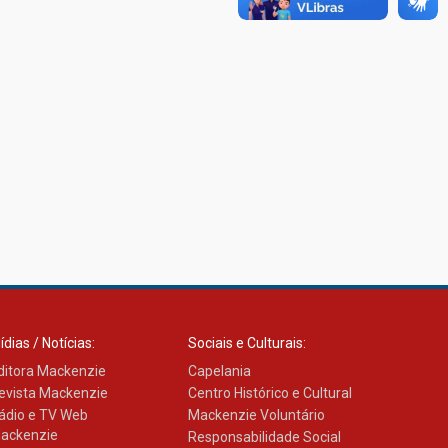
ídias / Notícias:
Sociais e Culturais:
ditora Mackenzie
Capelania
evista Mackenzie
Centro Histórico e Cultural
ádio e TV Web
Mackenzie Voluntário
ackenzie
Responsabilidade Social