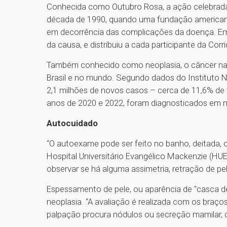
Conhecida como Outubro Rosa, a ação celebrada 
década de 1990, quando uma fundação america
em decorrência das complicações da doença. Em
da causa, e distribuiu a cada participante da Cor
Também conhecido como neoplasia, o câncer na 
Brasil e no mundo. Segundo dados do Instituto N
2,1 milhões de novos casos – cerca de 11,6% de 
anos de 2020 e 2022, foram diagnosticados em 
Autocuidado
“O autoexame pode ser feito no banho, deitada, 
Hospital Universitário Evangélico Mackenzie (H
observar se há alguma assimetria, retração de p
Espessamento de pele, ou aparência de "casca de 
neoplasia. “A avaliação é realizada com os braço
palpação procura nódulos ou secreção mamilar, 