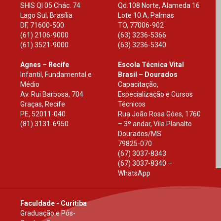
SHIS Ql 05 Chác. 74
Qd.108 Norte, Alameda 16
Lago Sul, Brasília
Lote 10 A, Palmas
DF
,
71600-500
TO
,
77006-902
(61) 2106-9000
(63) 3236-5366
(61) 3521-9000
(63) 3236-5340
Agnes – Recife
Escola Técnica Vital
Infantil, Fundamental e
Brasil – Dourados
Médio
Capacitação,
Av. Rui Barbosa, 704
Especialização e Cursos
Graças, Recife
Técnicos
PE
,
52011-040
Rua João Rosa Góes, 1760
(81) 3131-6950
– 3º andar, Vila Planalto
Dourados
/
MS
79825-070
(67) 3037-8343
(67) 3037-8340 –
WhatsApp
Faculdade - Curitiba
Graduação e Pós-