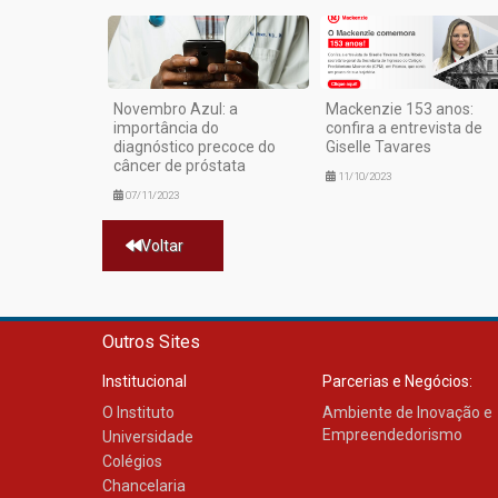
Novembro Azul: a
Mackenzie 153 anos:
importância do
confira a entrevista de
diagnóstico precoce do
Giselle Tavares
câncer de próstata
11/10/2023
07/11/2023
Voltar
Outros Sites
Institucional
Parcerias e Negócios:
O Instituto
Ambiente de Inovação e
Empreendedorismo
Universidade
Colégios
Chancelaria