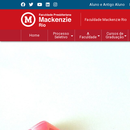
Aluno e Antigo Aluno
Faculdade Mackenzie Rio
Processo
A
Cursos de
Home
Seletivo
Faculdade
Graduação