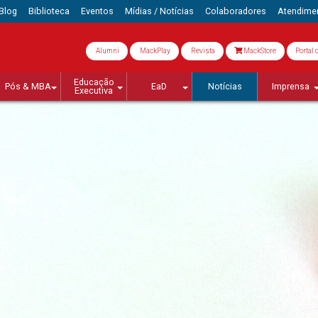
Blog
Biblioteca
Eventos
Mídias / Notícias
Colaboradores
Atendime
Alumni
MackPlay
Revista
MackStore
Portal 
Educação
Pós & MBA
EaD
Notícias
Imprensa
Executiva