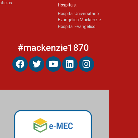
otícias
Hospitais:
Hospital Universitário
Evangélico Mackenzie
Hospital Evangélico
#mackenzie1870