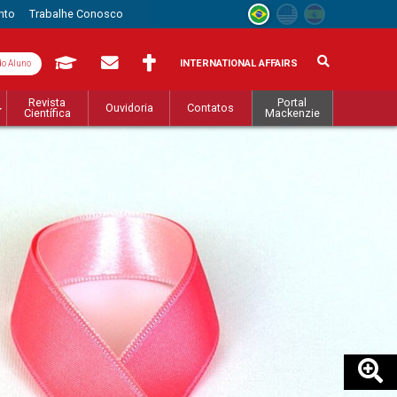
nto
Trabalhe Conosco
INTERNATIONAL AFFAIRS
do Aluno
Revista
Portal
Ouvidoria
Contatos
Científica
Mackenzie