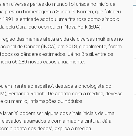
em diversas partes do mundo foi criada no início da
na prestou homenagem a Susan G. Komen, que faleceu
 1991, a entidade adotou uma fita rosa como símbolo
rida pela Cura, que ocorreu em Nova York (EUA).
região das mamas afeta a vida de diversas mulheres no
acional de Câncer (INCA), em 2018, globalmente, foram
todos os cânceres estimados. Já no Brasil, entre os
média 66.280 novos casos anualmente.
ou em frente ao espelho”, destaca a oncologista do
UEM), Fernanda Ronchi. De acordo com a médica, deve-se
ele ou mamilo, inflamações ou nódulos.
laranja" podem ser alguns dos sinais iniciais de uma
s elevados, abaixados e com a mão na cintura. Já a
com a ponta dos dedos”, explica a médica.