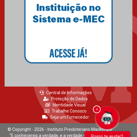
06.07.2023
Novo E-book do Mackenzie Rio
é Sobre Finanças Pessoais
04.01.2023
Central de Informações
Proteção de Dados
Identidade Visual
×
Trabalhe Conosco
Seja um Fornecedor
© Copyright - 2026 - Instituto Presbiteriano Mackenzie
"E conhecereis a verdade, e a verdade vos libertará." João 8:32
Posso te ajudar?