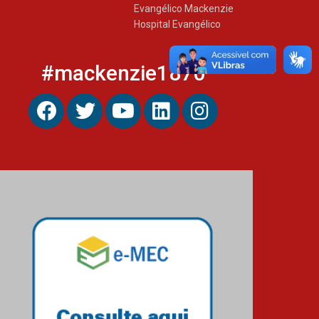
O Mackenzie Rio é Nota
Evangélico Mackenzie
MÁXIMA no MEC
Hospital Evangélico
01.11.2023
#mackenzie1870
A HISTÓRIA DA FACULDADE
PRESBITERIANA MACKENZIE
RIO ATÉ À SUA NOVA
UNIDADE, EM BOTAFOGO
06.07.2023
Novo E-book do Mackenzie
Rio é Sobre Finanças
Pessoais
04.01.2023