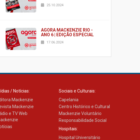
25.10.2024
AGORA MACKENZIE RIO -
ANO 6 | EDIÇÃO ESPECIAL
17.06.2024
AGORA MACKENZIE RIO -
ANO 6 | EDIÇÃO 2
03.06.2024
ídias / Notícias:
Sociais e Culturais:
ditora Mackenzie
Capelania
AGORA MACKENZIE RIO -
evista Mackenzie
Centro Histórico e Cultural
ANO 6 | EDIÇÃO 1
ádio e TV Web
Mackenzie Voluntário
23.02.2024
ackenzie
Responsabilidade Social
otícias
Hospitais:
Hospital Universitário