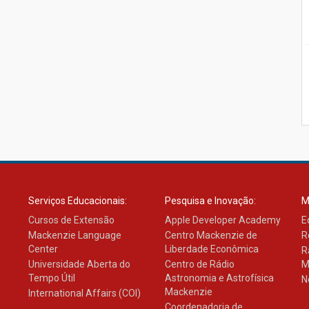
Serviços Educacionais:
Pesquisa e Inovação:
M
Cursos de Extensão
Apple Developer Academy
E
Mackenzie Language
Centro Mackenzie de
R
Center
Liberdade Econômica
R
Universidade Aberta do
Centro de Rádio
M
Tempo Útil
Astronomia e Astrofísica
N
Mackenzie
International Affairs (COI)
Coordenadoria de