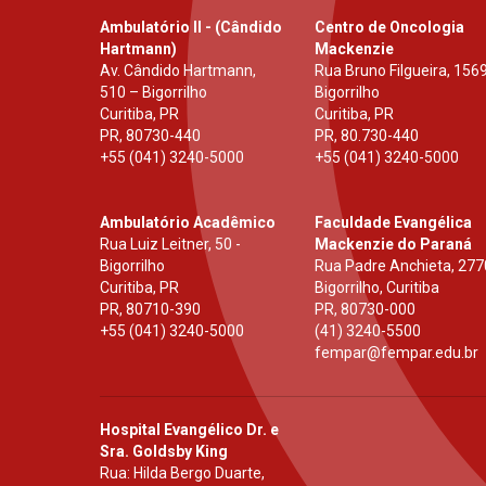
Ambulatório II - (Cândido
Centro de Oncologia
Hartmann)
Mackenzie
Av. Cândido Hartmann,
Rua Bruno Filgueira, 1569
510 – Bigorrilho
Bigorrilho
Curitiba, PR
Curitiba, PR
PR
,
80730-440
PR
,
80.730-440
+55 (041) 3240-5000
+55 (041) 3240-5000
Ambulatório Acadêmico
Faculdade Evangélica
Rua Luiz Leitner, 50 -
Mackenzie do Paraná
Bigorrilho
Rua Padre Anchieta, 277
Curitiba, PR
Bigorrilho, Curitiba
PR
,
80710-390
PR
,
80730-000
+55 (041) 3240-5000
(41) 3240-5500
fempar@fempar.edu.br
Hospital Evangélico Dr. e
Sra. Goldsby King
Rua: Hilda Bergo Duarte,