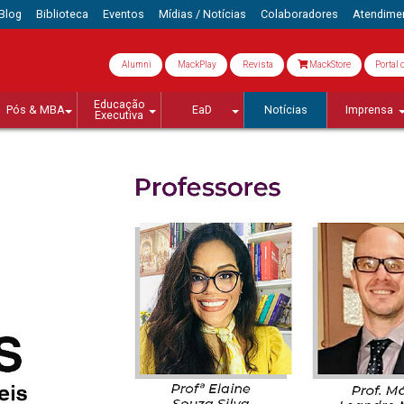
Blog
Biblioteca
Eventos
Mídias / Notícias
Colaboradores
Atendime
Alumni
MackPlay
Revista
MackStore
Portal 
Educação
Pós & MBA
EaD
Notícias
Imprensa
Executiva