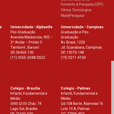
Fomento à Pesquisa (CFP)
Vitrine Tecnologica
MackPesquisa
le
Universidade - Alphaville
Universidade - Campinas
Pós-Graduação
Graduação e Pós-
Avenida Mackenzie, 905 –
Graduação
2º Andar – Prédio 5
Av. Brasil, 1220
Tamboré , Barueri
Jd. Guanabara, Campinas
SP
,
06460-130
SP
,
13073-148
(11) 3555-2048/2022.
(19) 3211-4100
Colégio - Brasília
Colégio - Palmas
Infantil, Fundamental e
Infantil, Fundamental e
Médio
Médio
SHIS Ql 05 Chác. 74
Qd.108 Norte, Alameda 16
Lago Sul, Brasília
Lote 10 A, Palmas
DF
,
71600-500
TO
,
77006-902