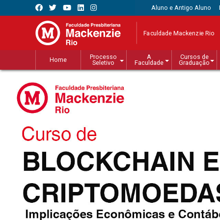
Aluno e Antigo Aluno
Faculdade Mackenzie Rio
Processo
A
Cursos de
Home
Seletivo
Faculdade
Graduação