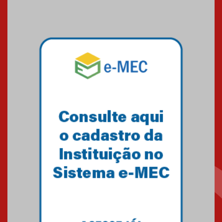
23.02.2024
O Mackenzie Rio é Nota
MÁXIMA no MEC
01.11.2023
A HISTÓRIA DA FACULDADE
PRESBITERIANA MACKENZIE
RIO ATÉ À SUA NOVA UNIDADE,
EM BOTAFOGO
06.07.2023
Novo E-book do Mackenzie Rio
é Sobre Finanças Pessoais
04.01.2023