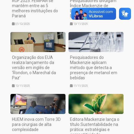
RUF 2025: FEMPAR se
Pesquisadores divulgam
mantém entre as 5
Índice Mackenzie de
melhores instituições do
Liberdade Econômica
Paraná
Estadual
01/12/2025
13/11/2025
Organização dos EUA
Pesquisadores do
realiza lançamento da
Mackenzie aplicam
versão em inglês de
método que detecta a
‘Rondon, o Marechal da
presença de metanol em
Paz’
bebidas
12/11/2025
11/11/2025
HUEM inova com Torre 3D
Editora Mackenzie lança o
para cirurgias de alta
título Sustentabilidade na
complexidade
prática: estratégias e