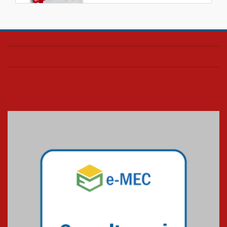
AGORA MACKENZIE RIO - ANO 6
| EDIÇÃO 2
03.06.2024
AGORA MACKENZIE RIO - ANO 6
| EDIÇÃO 1
23.02.2024
O Mackenzie Rio é Nota
MÁXIMA no MEC
01.11.2023
A HISTÓRIA DA FACULDADE