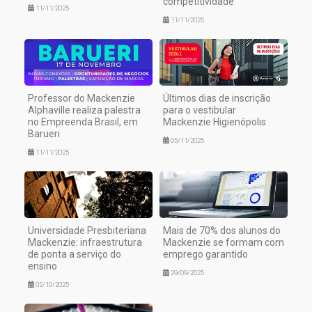
competitividade
11/11/2025
11/11/2025
Professor do Mackenzie
Últimos dias de inscrição
Alphaville realiza palestra
para o vestibular
no Empreenda Brasil, em
Mackenzie Higienópolis
Barueri
05/11/2025
11/11/2025
Universidade Presbiteriana
Mais de 70% dos alunos do
Mackenzie: infraestrutura
Mackenzie se formam com
de ponta a serviço do
emprego garantido
ensino
29/09/2025
02/10/2025