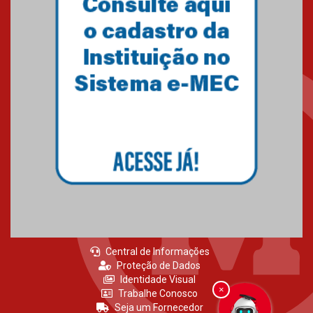
PRESBITERIANA MACKENZIE
RIO ATÉ À SUA NOVA UNIDADE,
EM BOTAFOGO
06.07.2023
Novo E-book do Mackenzie Rio
é Sobre Finanças Pessoais
04.01.2023
Central de Informações
Proteção de Dados
Identidade Visual
×
Trabalhe Conosco
Seja um Fornecedor