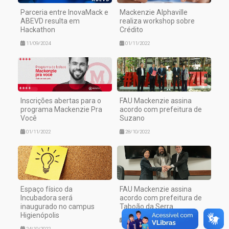
Parceria entre InovaMack e
Mackenzie Alphaville
ABEVD resulta em
realiza workshop sobre
Hackathon
Crédito
11/09/2024
01/11/2022
Inscrições abertas para o
FAU Mackenzie assina
programa Mackenzie Pra
acordo com prefeitura de
Você
Suzano
01/11/2022
28/10/2022
Espaço físico da
FAU Mackenzie assina
Incubadora será
acordo com prefeitura de
inaugurado no campus
Taboão da Serra
Higienópolis
20/10/2022
24/10/2022