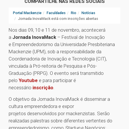
COMPARTILHE NAS REDES SOCIAIS
Portal Mackenzie
Faculdades
Rio
Notícias
Jornada InovaMack está com inscrições abertas
Nos dias 09, 10 e 11 de novembro, acontecerá
a
Jornada InovaMack
– Festival de Inovação
e Empreendedorismo da Universidade Presbiteriana
Mackenzie (UPM), sob a responsabilidade da
Coordenadoria de Inovação e Tecnologia (CIT),
vinculada à Pró-reitoria de Pesquisa e Pós-
Graduação (PRPG). O evento será transmitido
pelo
Youtube
e para participar é
necessário
inscrição
.
O objetivo da Jornada InovaMack é disseminar a
cultura empreendedora e expor
projetos desenvolvidos por mackenzistas. Serão
realizadas palestras sobre diferentes vertentes do
empreendedorismo, como
Startup
e Negócios;