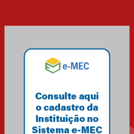
AGORA MACKENZIE RIO - ANO 6
| EDIÇÃO 1
23.02.2024
O Mackenzie Rio é Nota
MÁXIMA no MEC
01.11.2023
A HISTÓRIA DA FACULDADE
PRESBITERIANA MACKENZIE
RIO ATÉ À SUA NOVA UNIDADE,
EM BOTAFOGO
06.07.2023
Novo E-book do Mackenzie Rio