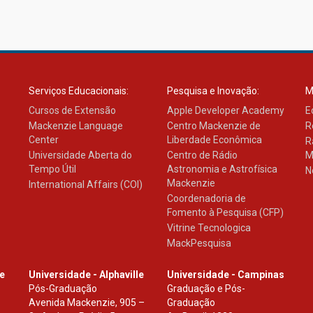
Serviços Educacionais:
Pesquisa e Inovação:
M
Cursos de Extensão
Apple Developer Academy
E
Mackenzie Language
Centro Mackenzie de
R
Center
Liberdade Econômica
R
Universidade Aberta do
Centro de Rádio
M
Tempo Útil
Astronomia e Astrofísica
N
Mackenzie
International Affairs (COI)
Coordenadoria de
Fomento à Pesquisa (CFP)
Vitrine Tecnologica
MackPesquisa
le
Universidade - Alphaville
Universidade - Campinas
Pós-Graduação
Graduação e Pós-
Avenida Mackenzie, 905 –
Graduação