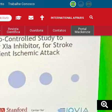
nto
Trabalhe Conosco
INTERNATIONAL AFFAIRS
do Aluno
Revista
Portal
Ouvidoria
Contatos
Científica
Mackenzie