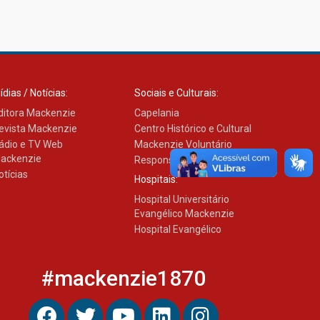
23.02.2024
O Mackenzie Rio é Nota
MÁXIMA no MEC
ídias / Notícias:
Sociais e Culturais:
01.11.2023
ditora Mackenzie
Capelania
evista Mackenzie
Centro Histórico e Cultural
ádio e TV Web
Mackenzie Voluntário
ackenzie
A HISTÓRIA DA FACULDADE
Responsabilidade Social
PRESBITERIANA MACKENZIE
otícias
Hospitais:
RIO ATÉ À SUA NOVA
UNIDADE, EM BOTAFOGO
Hospital Universitário
06.07.2023
Evangélico Mackenzie
Hospital Evangélico
Novo E-book do Mackenzie
Rio é Sobre Finanças
#mackenzie1870
Pessoais
04.01.2023