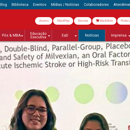
Blog
Biblioteca
Eventos
Mídias / Notícias
Colaboradores
Atendime
Alumni
MackPlay
Revista
MackStore
Portal 
Educação
Pós & MBA
EaD
Notícias
Imprensa
Executiva