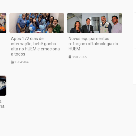
Após 172 dias de
Novos equipamentos
internação, bebê ganha
reforçam oftalmologia do
alta no HUEM e emociona
HUEM
a todos
16/03/2026
10/04/2026
a
ana