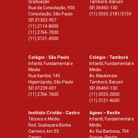
Graduação
Tamboré, Barueri
Rua da Consolação, 930
SP
,
06460-130
Consolação, São Paulo
(11) 3555-2181/2159
SP
,
01302-907
(11) 2114-8000
(11) 2766-7000
(11) 3121-4500
Colégio - São Paulo
Colégio - Tamboré
Infantil, Fundamental e
Infantil, Fundamental e
Médio
Médio
Rua Itambé, 145
Av. Mackenzie
Higienópolis, São Paulo
Tamboré, Barueri
SP
,
01239-001
SP
,
06460-130
(11) 2766-7600
(11) 3555-2000
(11) 3121-4600
Instituto Cristão - Castro
Agnes – Recife
Técnico e Médio
Infantil, Fundamental e
Rod. Guataçara Borba
Médio
Carneiro, km 03
Av. Rui Barbosa, 704
Castro
Graças, Recife