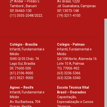
2º Andar – Prédio 5
Av. Brasil, 1220
Tamboré , Barueri
Jd. Guanabara, Campinas
SP
,
06460-130
SP
,
13073-148
(11) 3555-2048/2022.
(19) 3211-4100
Colégio - Brasília
Colégio - Palmas
Infantil, Fundamental e
Infantil, Fundamental e
Médio
Médio
SHIS Ql 05 Chác. 74
Qd.108 Norte, Alameda 16
Lago Sul, Brasília
Lote 10 A, Palmas
DF
,
71600-500
TO
,
77006-902
(61) 2106-9000
(63) 3236-5366
(61) 3521-9000
(63) 3236-5340
Agnes – Recife
Escola Técnica Vital
Infantil, Fundamental e
Brasil – Dourados
Médio
Capacitação,
Av. Rui Barbosa, 704
Especialização e Cursos
Graças, Recife
Técnicos