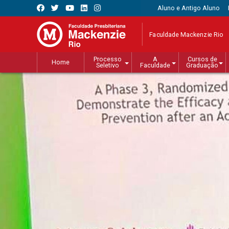
Aluno e Antigo Aluno
Faculdade Mackenzie Rio
Processo
A
Cursos de
Home
Seletivo
Faculdade
Graduação