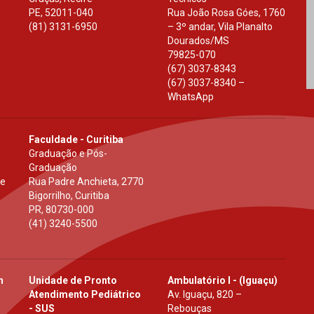
PE
,
52011-040
Rua João Rosa Góes, 1760
(81) 3131-6950
– 3º andar, Vila Planalto
Dourados
/
MS
79825-070
(67) 3037-8343
(67) 3037-8340 –
WhatsApp
Faculdade - Curitiba
Graduação e Pós-
Graduação
 e
Rua Padre Anchieta, 2770
Bigorrilho, Curitiba
PR
,
80730-000
(41) 3240-5500
h
Unidade de Pronto
Ambulatório I - (Iguaçu)
Atendimento Pediátrico
Av. Iguaçu, 820 –
- SUS
Rebouças