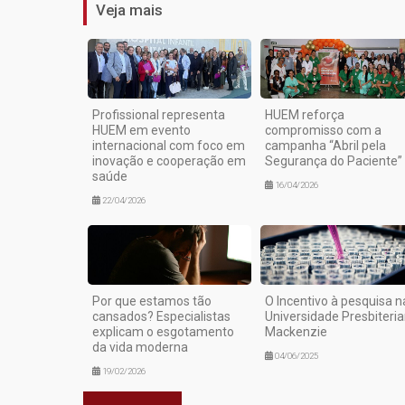
Veja mais
Profissional representa
HUEM reforça
HUEM em evento
compromisso com a
internacional com foco em
campanha “Abril pela
inovação e cooperação em
Segurança do Paciente”
saúde
16/04/2026
22/04/2026
Por que estamos tão
O Incentivo à pesquisa n
cansados? Especialistas
Universidade Presbiteri
explicam o esgotamento
Mackenzie
da vida moderna
04/06/2025
19/02/2026