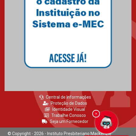
06.07.2023
Novo E-book do Mackenzie Rio
é Sobre Finanças Pessoais
04.01.2023
Central de Informações
Proteção de Dados
Identidade Visual
×
Trabalhe Conosco
Seja um Fornecedor
© Copyright - 2026 - Instituto Presbiteriano Mackenzie