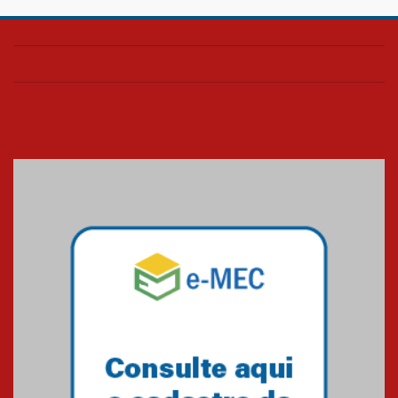
AGORA MACKENZIE RIO - ANO 6
| EDIÇÃO 2
03.06.2024
AGORA MACKENZIE RIO - ANO 6
| EDIÇÃO 1
23.02.2024
O Mackenzie Rio é Nota
MÁXIMA no MEC
01.11.2023
A HISTÓRIA DA FACULDADE
PRESBITERIANA MACKENZIE
RIO ATÉ À SUA NOVA UNIDADE,
EM BOTAFOGO