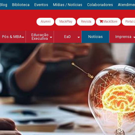
Blog
Biblioteca
Eventos
Mídias / Notícias
Colaboradores
Atendime
Alumni
MackPlay
Revista
MackStore
Portal 
Educação
Pós & MBA
EaD
Notícias
Imprensa
Executiva