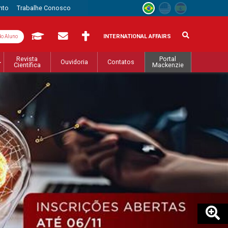
nto
Trabalhe Conosco
INTERNATIONAL AFFAIRS
do Aluno
Revista
Portal
Ouvidoria
Contatos
Científica
Mackenzie