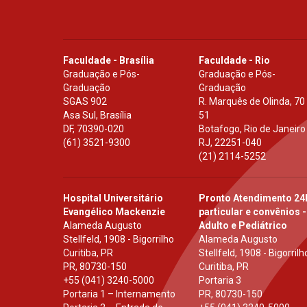
Faculdade - Brasília
Faculdade - Rio
Graduação e Pós-
Graduação e Pós-
Graduação
Graduação
SGAS 902
R. Marquês de Olinda, 70
Asa Sul, Brasília
51
DF
,
70390-020
Botafogo, Rio de Janeiro
(61) 3521-9300
RJ
,
22251-040
(21) 2114-5252
Hospital Universitário
Pronto Atendimento 24
Evangélico Mackenzie
particular e convênios -
Alameda Augusto
Adulto e Pediátrico
Stellfeld, 1908 - Bigorrilho
Alameda Augusto
Curitiba, PR
Stellfeld, 1908 - Bigorrilh
PR
,
80730-150
Curitiba, PR
+55 (041) 3240-5000
Portaria 3
Portaria 1 – Internamento
PR
,
80730-150