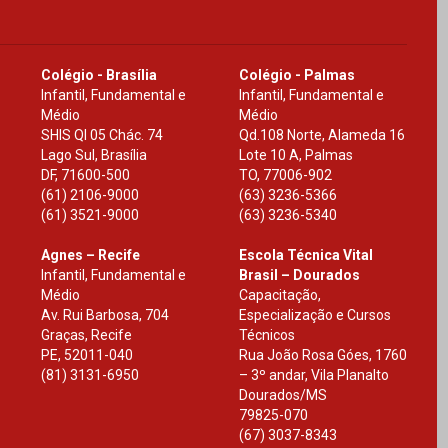
Colégio - Brasília
Colégio - Palmas
Infantil, Fundamental e
Infantil, Fundamental e
Médio
Médio
SHIS Ql 05 Chác. 74
Qd.108 Norte, Alameda 16
Lago Sul, Brasília
Lote 10 A, Palmas
DF
,
71600-500
TO
,
77006-902
(61) 2106-9000
(63) 3236-5366
(61) 3521-9000
(63) 3236-5340
Agnes – Recife
Escola Técnica Vital
Infantil, Fundamental e
Brasil – Dourados
Médio
Capacitação,
Av. Rui Barbosa, 704
Especialização e Cursos
Graças, Recife
Técnicos
PE
,
52011-040
Rua João Rosa Góes, 1760
(81) 3131-6950
– 3º andar, Vila Planalto
Dourados
/
MS
79825-070
(67) 3037-8343