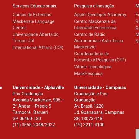
Serviços Educacionais:
Pesquisa e Inovação:
M
Cursos de Extensão
Apple Developer Academy
E
Mackenzie Language
Centro Mackenzie de
R
Center
Liberdade Econômica
R
Universidade Aberta do
Centro de Rádio
M
Tempo Útil
Astronomia e Astrofísica
N
Mackenzie
International Affairs (COI)
Coordenadoria de
Fomento à Pesquisa (CFP)
Vitrine Tecnologica
MackPesquisa
le
Universidade - Alphaville
Universidade - Campinas
Pós-Graduação
Graduação e Pós-
Avenida Mackenzie, 905 –
Graduação
2º Andar – Prédio 5
Av. Brasil, 1220
Tamboré , Barueri
Jd. Guanabara, Campinas
SP
,
06460-130
SP
,
13073-148
(11) 3555-2048/2022.
(19) 3211-4100