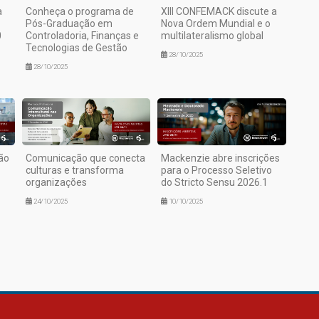
a
Conheça o programa de
XIII CONFEMACK discute a
Pós-Graduação em
Nova Ordem Mundial e o
0
Controladoria, Finanças e
multilateralismo global
Tecnologias de Gestão
28/10/2025
28/10/2025
ão
Comunicação que conecta
Mackenzie abre inscrições
culturas e transforma
para o Processo Seletivo
organizações
do Stricto Sensu 2026.1
24/10/2025
10/10/2025