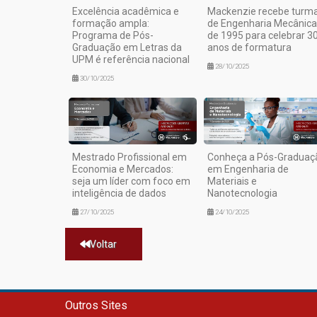
Excelência acadêmica e
Mackenzie recebe turm
formação ampla:
de Engenharia Mecânica
Programa de Pós-
de 1995 para celebrar 3
Graduação em Letras da
anos de formatura
UPM é referência nacional
28/10/2025
30/10/2025
Mestrado Profissional em
Conheça a Pós-Graduaç
Economia e Mercados:
em Engenharia de
seja um líder com foco em
Materiais e
inteligência de dados
Nanotecnologia
27/10/2025
24/10/2025
Voltar
Outros Sites