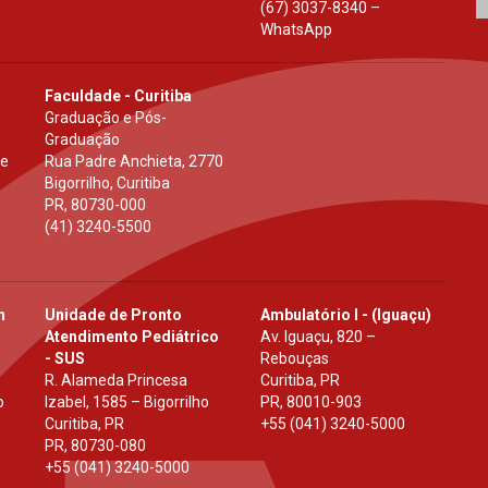
(67) 3037-8340 –
WhatsApp
Faculdade - Curitiba
Graduação e Pós-
Graduação
 e
Rua Padre Anchieta, 2770
Bigorrilho, Curitiba
PR
,
80730-000
(41) 3240-5500
h
Unidade de Pronto
Ambulatório I - (Iguaçu)
Atendimento Pediátrico
Av. Iguaçu, 820 –
- SUS
Rebouças
R. Alameda Princesa
Curitiba, PR
o
Izabel, 1585 – Bigorrilho
PR
,
80010-903
Curitiba, PR
+55 (041) 3240-5000
PR
,
80730-080
+55 (041) 3240-5000