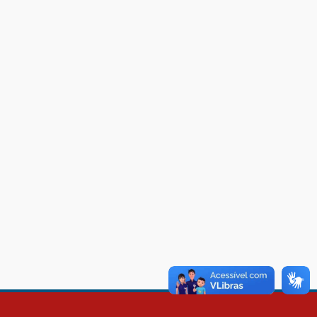
O Mackenzie Rio é Nota
MÁXIMA no MEC
01.11.2023
A HISTÓRIA DA FACULDADE
PRESBITERIANA MACKENZIE
RIO ATÉ À SUA NOVA
UNIDADE, EM BOTAFOGO
06.07.2023
Novo E-book do Mackenzie
Rio é Sobre Finanças
Pessoais
04.01.2023