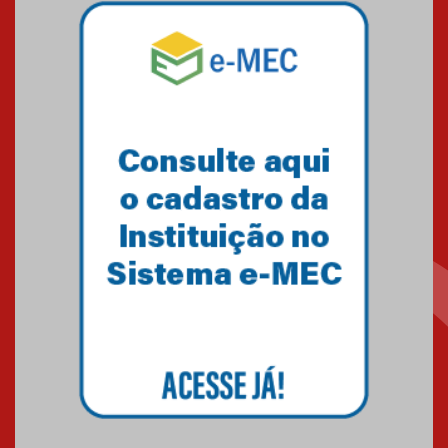
Pós-Asco: evento do HUEM
debate novidades sobre
estudos e tratamentos contra
o câncer
23.06.2026
MackPesquisa 2026 prorroga
inscrições até 14 de agosto
15.06.2026
HUEM recebe certificação Ouro
do programa Segurança em
Alta da Unimed Curitiba
12.06.2026