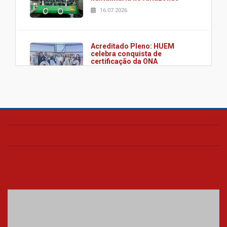
16.07.2026
Acreditado Pleno: HUEM
celebra conquista de
certificação da ONA
08.07.2026
HUEM é o primeiro hospital do
Paraná a receber o sistema de
UTI's inteligentes
06.07.2026
Banco de Multitecidos do
HUEM recebe visita de
referência mundial em
transplante de tecidos
03.07.2026