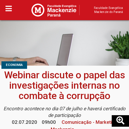
Faculdade Evangélica
Mackenzie do Paraná
ECONOMIA
Webinar discute o papel das
investigações internas no
combate à corrupção
Encontro acontece no dia 07 de julho e haverá certificado
de participação
02.07.2020
09h00
Comunicação - Marketing