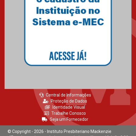
15.06.2026
HUEM recebe certificação Ouro
do programa Segurança em
Alta da Unimed Curitiba
12.06.2026
Central de Informações
Proteção de Dados
Identidade Visual
Trabalhe Conosco
Seja um Fornecedor
© Copyright - 2026 - Instituto Presbiteriano Mackenzie