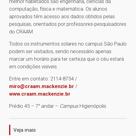
melhor habilitados são engenharia, ciências da
computação, física e matemática. Os alunos
aprovados têm acesso aos dados obtidos pelas
pesquisas, orientados por professores-pesquisadores
do CRAAM
Todos os instrumentos solares no campus São Paulo
podem ser visitados, sendo necessário apenas
marcar um horário para ter certeza que o céu estará
em condições visíveis.
Entre em contato: 2114-8734 /
miro@craam.mackenzie.br
/
www.craam.mackenzie.br
Prédio 45 – 7° andar –
Campus
Higienópolis
1
Veja mais