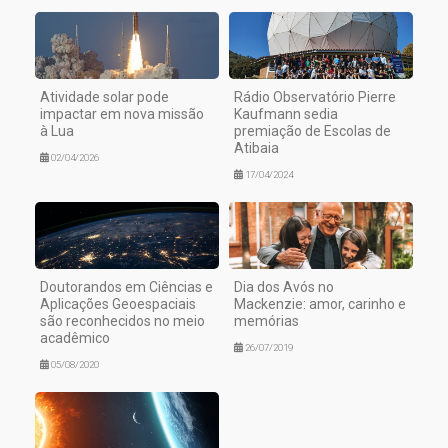
Atividade solar pode
Rádio Observatório Pierre
impactar em nova missão
Kaufmann sedia
à Lua
premiação de Escolas de
Atibaia
02/04/2026
17/04/2024
Doutorandos em Ciências e
Dia dos Avós no
Aplicações Geoespaciais
Mackenzie: amor, carinho e
são reconhecidos no meio
memórias
acadêmico
26/07/2019
05/08/2020