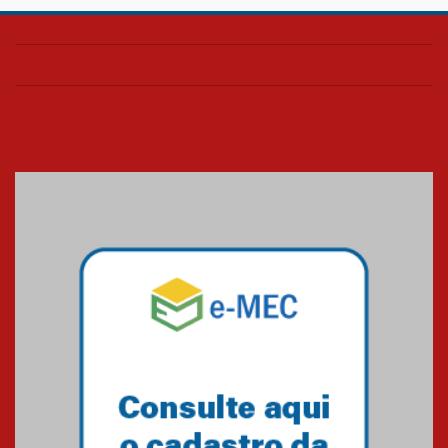
HUEM é o primeiro hospital do
Paraná a receber o sistema de
UTI's inteligentes
06.07.2026
Banco de Multitecidos do
HUEM recebe visita de
referência mundial em
transplante de tecidos
03.07.2026
Pós-Asco: evento do HUEM
debate novidades sobre
estudos e tratamentos contra
o câncer
23.06.2026
MackPesquisa 2026 prorroga
inscrições até 14 de agosto