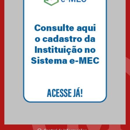
o câncer
23.06.2026
MackPesquisa 2026 prorroga
inscrições até 14 de agosto
15.06.2026
HUEM recebe certificação Ouro
do programa Segurança em
Alta da Unimed Curitiba
12.06.2026