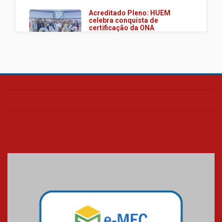
Acreditado Pleno: HUEM
celebra conquista de
certificação da ONA
08.07.2026
HUEM é o primeiro hospital do
Paraná a receber o sistema de
UTI's inteligentes
06.07.2026
Banco de Multitecidos do
HUEM recebe visita de
referência mundial em
transplante de tecidos
03.07.2026
Pós-Asco: evento do HUEM
debate novidades sobre
estudos e tratamentos contra