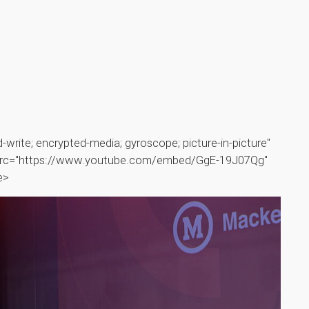
-write; encrypted-media; gyroscope; picture-in-picture"
5" src="https://www.youtube.com/embed/GgE-19J07Qg"
e>