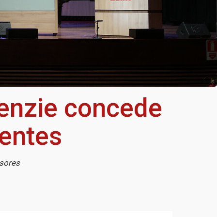
kenzie concede
centes
ssores