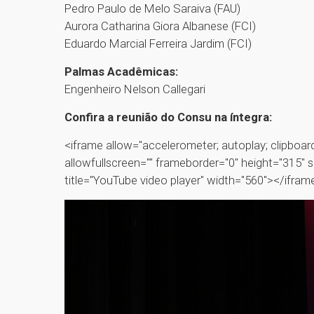
Pedro Paulo de Melo Saraiva (FAU)
Aurora Catharina Giora Albanese (FCI)
Eduardo Marcial Ferreira Jardim (FCI)
Palmas Acadêmicas:
Engenheiro Nelson Callegari
Confira a reunião do Consu na íntegra:
<iframe allow="accelerometer; autoplay; clipboard
allowfullscreen="" frameborder="0" height="31
title="YouTube video player" width="560"></ifram