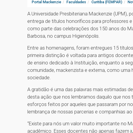
Portal Mackenzie
Faculdades
Curitiba (FEMPAR)
Not
A Universidade Presbiteriana Mackenzie (UPM), po
entrega de títulos honoríficos para professores e
como parte das celebrações dos 150 anos do Mack
Barbosa, no campus Higienópolis.
Entre as homenagens, foram entregues 15 títulos 
primeira distinção é voltada para antigos doce
de ensino dedicado à Instituição, enquanto a se
comunidade, mackenzista e externa, como uma 
sociedade.
A gratidão é uma das palavras mais estimadas de
desta ação que nos lembramos daquilo que nos t
esforços feitos por aqueles que passaram por no
lembrança de nossas parcerias e companhias ao l
“Existe para nós um valor muito importante no M
acadêmico. Esses docentes não apenas fazem ju