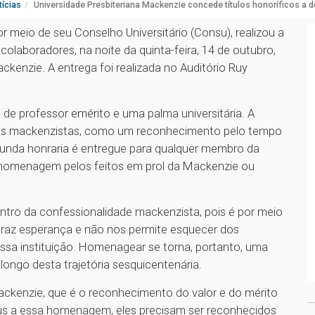
ícias
Universidade Presbiteriana Mackenzie concede títulos honoríficos a 
r meio de seu Conselho Universitário (Consu), realizou a
 colaboradores, na noite da quinta-feira, 14 de outubro,
enzie. A entrega foi realizada no Auditório Ruy
de professor emérito e uma palma universitária. A
ntes mackenzistas, como um reconhecimento pelo tempo
gunda honraria é entregue para qualquer membro da
homenagem pelos feitos em prol da Mackenzie ou
ntro da confessionalidade mackenzista, pois é por meio
raz esperança e não nos permite esquecer dos
ssa instituição. Homenagear se torna, portanto, uma
ongo desta trajetória sesquicentenária.
ackenzie, que é o reconhecimento do valor e do mérito
s a essa homenagem, eles precisam ser reconhecidos