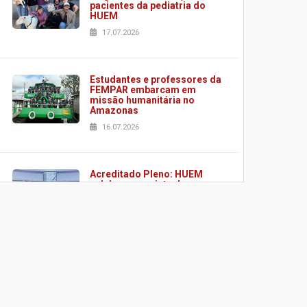
pacientes da pediatria do
HUEM
17.07.2026
Estudantes e professores da
FEMPAR embarcam em
missão humanitária no
Amazonas
16.07.2026
Acreditado Pleno: HUEM
celebra conquista de
certificação da ONA
08.07.2026
HUEM é o primeiro hospital
do Paraná a receber o
sistema de UTI's inteligentes
06.07.2026