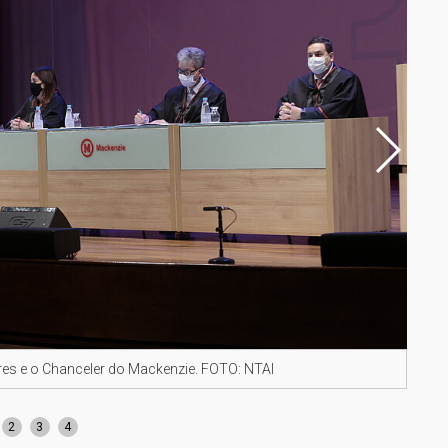
res e o Chanceler do Mackenzie. FOTO: NTAI
Mesa
Gran
2
3
4