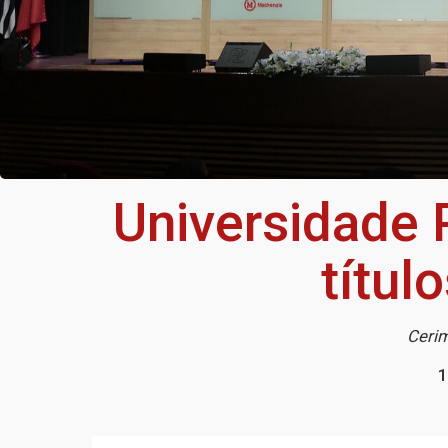
Universidade 
títul
Cerim
1