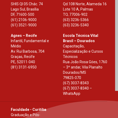
SHIS Ql 05 Chác. 74
Qd.108 Norte, Alameda 16
Lago Sul, Brasília
Lote 10 A, Palmas
DF
,
71600-500
TO
,
77006-902
(61) 2106-9000
(63) 3236-5366
(61) 3521-9000
(63) 3236-5340
Agnes – Recife
Escola Técnica Vital
Infantil, Fundamental e
Brasil – Dourados
Médio
Capacitação,
Av. Rui Barbosa, 704
Especialização e Cursos
Graças, Recife
Técnicos
PE
,
52011-040
Rua João Rosa Góes, 1760
(81) 3131-6950
– 3º andar, Vila Planalto
Dourados
/
MS
79825-070
(67) 3037-8343
(67) 3037-8340 –
WhatsApp
Faculdade - Curitiba
Graduação e Pós-