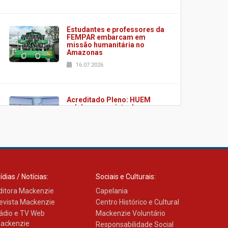
Estudantes e professores da
FEMPAR embarcam em
missão humanitária no
Amazonas
16.07.2026
Acreditado Pleno: HUEM
celebra conquista de
certificação da ONA
08.07.2026
HUEM é o primeiro hospital
do Paraná a receber o
ídias / Notícias:
Sociais e Culturais:
sistema de UTI's inteligentes
ditora Mackenzie
06.07.2026
Capelania
evista Mackenzie
Centro Histórico e Cultural
ádio e TV Web
Mackenzie Voluntário
ackenzie
Responsabilidade Social
Banco de Multitecidos do