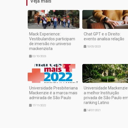
Veja mais
Mack Experience:
Chat GPT e o Direito:
Vestibulandos participam
evento analisa relação
de imersão no universo
10/05/2023
mackenzista
02/10/2023
Universidade Presbiteriana
Universidade Mackenzie
Mackenzie é a marca mais
a melhor Instituição
admirada de São Paulo
privada de São Paulo e
ranking Latino
17/11/2022
14/07/2021