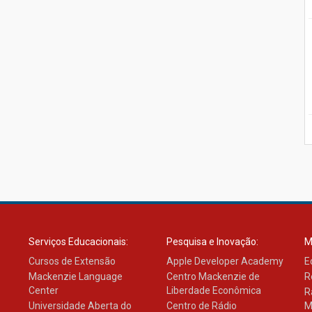
Serviços Educacionais:
Pesquisa e Inovação:
M
Cursos de Extensão
Apple Developer Academy
E
Mackenzie Language
Centro Mackenzie de
R
Center
Liberdade Econômica
R
Universidade Aberta do
Centro de Rádio
M