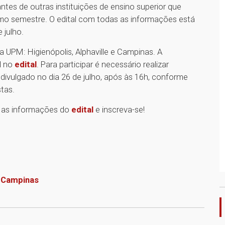
antes de outras instituições de ensino superior que
imo semestre. O edital com todas as informações está
 julho.
a UPM: Higienópolis, Alphaville e Campinas. A
l no
edital
. Para participar é necessário realizar
 divulgado no dia 26 de julho, após às 16h, conforme
tas.
as as informações do
edital
e inscreva-se!
e
Campinas
1