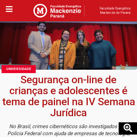
Faculdade Evangélica
Mackenzie do Paraná
UNIVERSIDADE
Segurança on-line de
crianças e adolescentes é
tema de painel na IV Semana
Jurídica
No Brasil, crimes cibernéticos são investigados pela
Polícia Federal com ajuda de empresas de tecnologia,