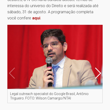
interessa do universo do Direito e será realizada até
sábado, 31 de agosto. A programação completa
você confere
aqui
.
Legal outreach specialist do Google Brasil, Antônio
Da 
Trigueiro. FOTO: Wilson Camargo/NTAI
As
To