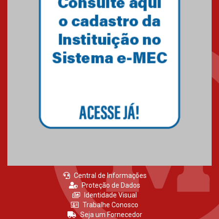
MackPesquisa 2026 prorroga
inscrições até 14 de agosto
15.06.2026
HUEM recebe certificação Ouro
do programa Segurança em
Alta da Unimed Curitiba
12.06.2026
Central de Informações
Proteção de Dados
Identidade Visual
Trabalhe Conosco
Seja um Fornecedor