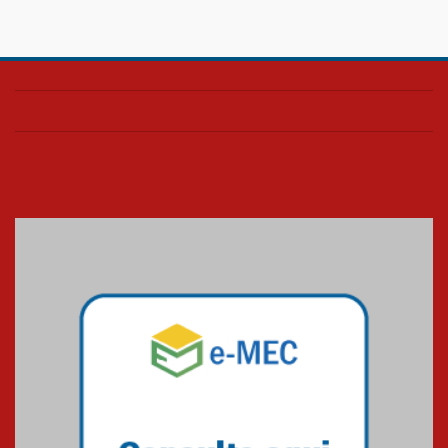
HUEM é o primeiro hospital do
Paraná a receber o sistema de
UTI's inteligentes
06.07.2026
Banco de Multitecidos do
HUEM recebe visita de
referência mundial em
transplante de tecidos
03.07.2026
Pós-Asco: evento do HUEM
debate novidades sobre
estudos e tratamentos contra
o câncer
23.06.2026