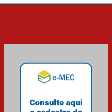
HUEM é o primeiro hospital do
Paraná a receber o sistema de
UTI's inteligentes
06.07.2026
Banco de Multitecidos do
HUEM recebe visita de
referência mundial em
transplante de tecidos
03.07.2026
Pós-Asco: evento do HUEM
debate novidades sobre
estudos e tratamentos contra
o câncer
23.06.2026
MackPesquisa 2026 prorroga
inscrições até 14 de agosto