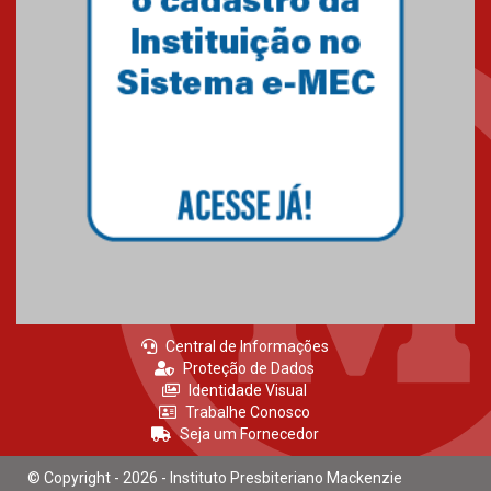
15.06.2026
HUEM recebe certificação Ouro
do programa Segurança em
Alta da Unimed Curitiba
12.06.2026
Central de Informações
Proteção de Dados
Identidade Visual
Trabalhe Conosco
Seja um Fornecedor
© Copyright - 2026 - Instituto Presbiteriano Mackenzie