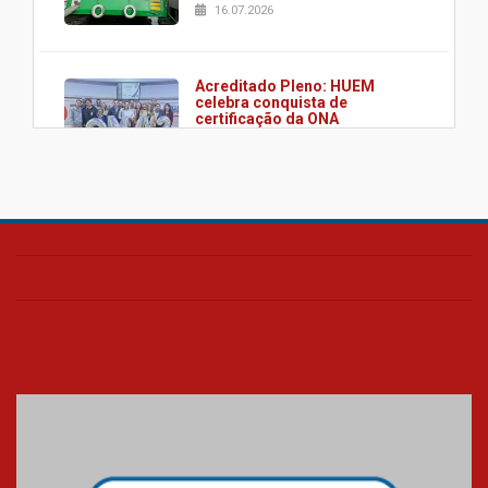
16.07.2026
Acreditado Pleno: HUEM
celebra conquista de
certificação da ONA
08.07.2026
HUEM é o primeiro hospital do
Paraná a receber o sistema de
UTI's inteligentes
06.07.2026
Banco de Multitecidos do
HUEM recebe visita de
referência mundial em
transplante de tecidos
03.07.2026