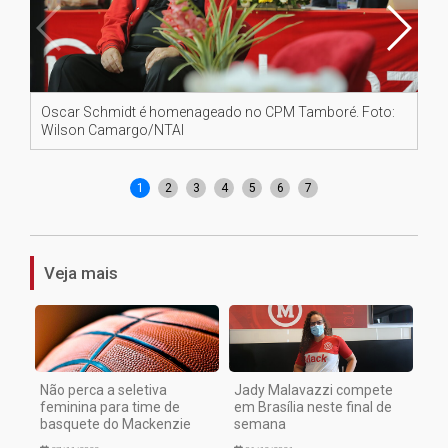
Oscar Schmidt é homenageado no CPM Tamboré. Foto:
Pr
Wilson Camargo/NTAI
Ca
1
2
3
4
5
6
7
Veja mais
Não perca a seletiva
Jady Malavazzi compete
feminina para time de
em Brasília neste final de
basquete do Mackenzie
semana