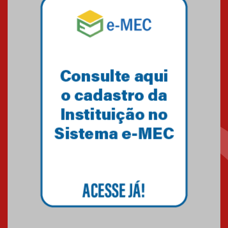
Pós-Asco: evento do HUEM
debate novidades sobre
estudos e tratamentos contra
o câncer
23.06.2026
MackPesquisa 2026 prorroga
inscrições até 14 de agosto
15.06.2026
HUEM recebe certificação Ouro
do programa Segurança em
Alta da Unimed Curitiba
12.06.2026