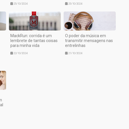
25/10/2024
25/10/2024
MackRun: corrida é um
O poder da música em
lembrete de tantas coisas
transmitir mensagens nas
para minha vida
entrelinhas
22/10/2024
21/10/2024
em
al