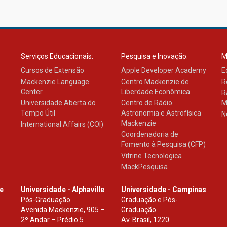
Serviços Educacionais:
Pesquisa e Inovação:
M
Cursos de Extensão
Apple Developer Academy
E
Mackenzie Language
Centro Mackenzie de
R
Center
Liberdade Econômica
R
Universidade Aberta do
Centro de Rádio
M
Tempo Útil
Astronomia e Astrofísica
N
Mackenzie
International Affairs (COI)
Coordenadoria de
Fomento à Pesquisa (CFP)
Vitrine Tecnologica
MackPesquisa
le
Universidade - Alphaville
Universidade - Campinas
Pós-Graduação
Graduação e Pós-
Avenida Mackenzie, 905 –
Graduação
2º Andar – Prédio 5
Av. Brasil, 1220