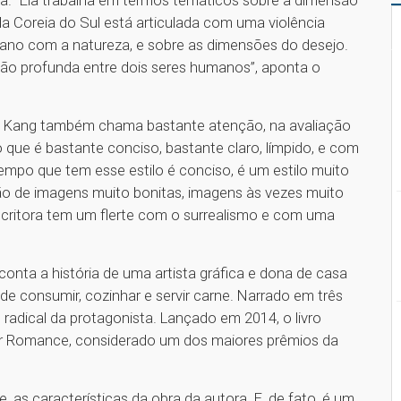
a. “Ela trabalha em termos temáticos sobre a dimensão
da Coreia do Sul está articulada com uma violência
mano com a natureza, e sobre as dimensões do desejo.
xão profunda entre dois seres humanos”, aponta o
de Kang também chama bastante atenção, na avaliação
 que é bastante conciso, bastante claro, límpido, e com
mpo que tem esse estilo é conciso, é um estilo muito
ção de imagens muito bonitas, imagens às vezes muito
scritora tem um flerte com o surrealismo e com uma
onta a história de uma artista gráfica e dona de casa
de consumir, cozinhar e servir carne. Narrado em três
 radical da protagonista. Lançado em 2014, o livro
r Romance, considerado um dos maiores prêmios da
 as características da obra da autora. E, de fato, é um