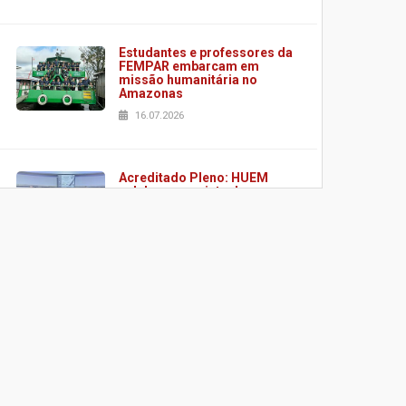
Estudantes e professores da
FEMPAR embarcam em
missão humanitária no
Amazonas
16.07.2026
Acreditado Pleno: HUEM
celebra conquista de
certificação da ONA
08.07.2026
HUEM é o primeiro hospital
do Paraná a receber o
sistema de UTI's inteligentes
06.07.2026
Banco de Multitecidos do