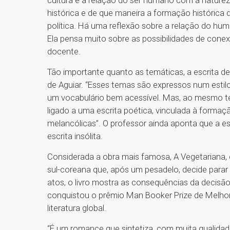
cultura e a relação do ser humano com a naturez
histórica e de que maneira a formação histórica 
política. Há uma reflexão sobre a relação do hu
Ela pensa muito sobre as possibilidades de cone
docente.
Tão importante quanto as temáticas, a escrita 
de Aguiar. “Esses temas são expressos num estilo
um vocabulário bem acessível. Mas, ao mesmo te
ligado a uma escrita poética, vinculada à forma
melancólicas”. O professor ainda aponta que a e
escrita insólita.
Considerada a obra mais famosa, A Vegetariana, c
sul-coreana que, após um pesadelo, decide parar 
atos, o livro mostra as consequências da decisão
conquistou o prêmio Man Booker Prize de Melho
literatura global.
“É um romance que sintetiza, com muita qualidade,