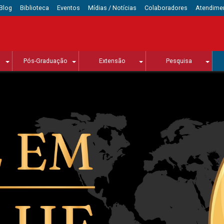
Blog
Biblioteca
Eventos
Mídias / Notícias
Colaboradores
Atendime
Pós-Graduação
Extensão
Pesquisa