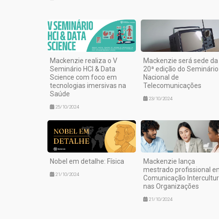
Mackenzie realiza o V
Mackenzie será sede da
Seminário HCI & Data
20ª edição do Seminário
Science com foco em
Nacional de
tecnologias imersivas na
Telecomunicações
Saúde
23/10/2024
25/10/2024
Nobel em detalhe: Física
Mackenzie lança
mestrado profissional 
21/10/2024
Comunicação Intercultur
nas Organizações
21/10/2024