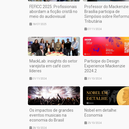
FEFICC 2025: Profissionais
Professor do Mackenzie
abordam a ficção cristã no
Brasília participa de
meio do audiovisual
Simpósio sobre Reform
Tributária
18/07/2025
07/11/2024
MackLab: insights do setor
Participe do Design
varejista em café com
Experience Mackenzie
líderes
2024.2
01/11/2024
31/10/2024
Os impactos de grandes
Nobel em detalhe:
eventos musicais na
Economia
economia do Brasil
25/10/2024
28/10/2024