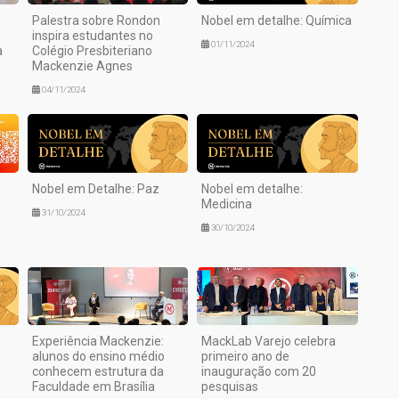
Palestra sobre Rondon
Nobel em detalhe: Química
inspira estudantes no
01/11/2024
a
Colégio Presbiteriano
Mackenzie Agnes
04/11/2024
Nobel em Detalhe: Paz
Nobel em detalhe:
Medicina
31/10/2024
30/10/2024
Experiência Mackenzie:
MackLab Varejo celebra
alunos do ensino médio
primeiro ano de
conhecem estrutura da
inauguração com 20
Faculdade em Brasília
pesquisas