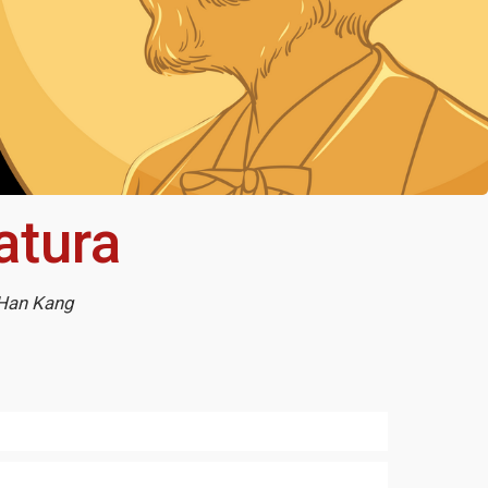
atura
 Han Kang