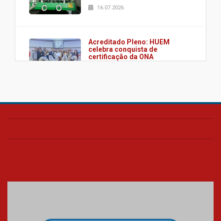
16.07.2026
Acreditado Pleno: HUEM
celebra conquista de
certificação da ONA
08.07.2026
HUEM é o primeiro hospital do
Paraná a receber o sistema de
UTI's inteligentes
06.07.2026
Banco de Multitecidos do
HUEM recebe visita de
referência mundial em
transplante de tecidos
03.07.2026