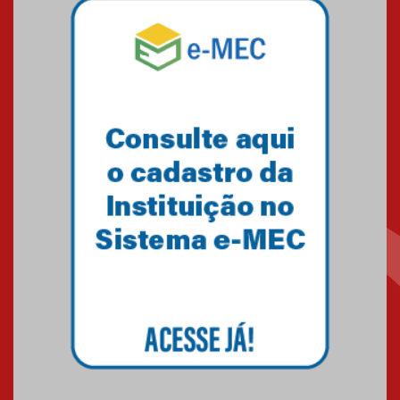
Pós-Asco: evento do HUEM
debate novidades sobre
estudos e tratamentos contra
o câncer
23.06.2026
MackPesquisa 2026 prorroga
inscrições até 14 de agosto
15.06.2026
HUEM recebe certificação Ouro
do programa Segurança em
Alta da Unimed Curitiba
12.06.2026