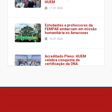
HUEM
17.07.2026
Estudantes e professores da
FEMPAR embarcam em missão
humanitária no Amazonas
16.07.2026
Acreditado Pleno: HUEM
celebra conquista de
certificação da ONA
08.07.2026
HUEM é o primeiro hospital do
Paraná a receber o sistema de
UTI's inteligentes
06.07.2026