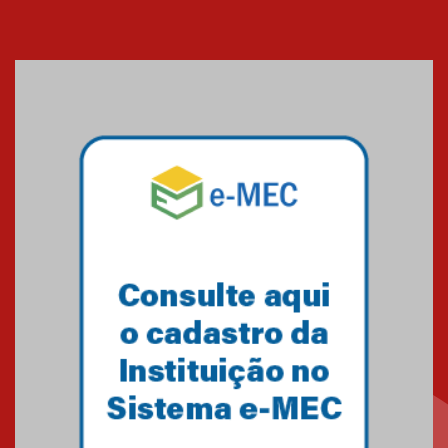
Banco de Multitecidos do
HUEM recebe visita de
referência mundial em
transplante de tecidos
03.07.2026
Pós-Asco: evento do HUEM
debate novidades sobre
estudos e tratamentos contra
o câncer
23.06.2026
MackPesquisa 2026 prorroga
inscrições até 14 de agosto
15.06.2026
HUEM recebe certificação Ouro
do programa Segurança em