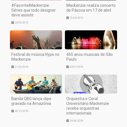
#FavoriteiMackenzie:
Mackenzie realiza concerto
Séries que todo designer
de Páscoa em 17 de abril
deve assistir
15/04/2019
24/05/2019
Festival de música Hype no
465 anos musicais de São
Mackenzie
Paulo
21/03/2019
24/01/2019
Banda QBG lança clipe
Orquestra e Coral
gravado na Amazônia
Universitário Mackenzie
recebe orquestras
18/12/2018
internacionais
19/06/2018