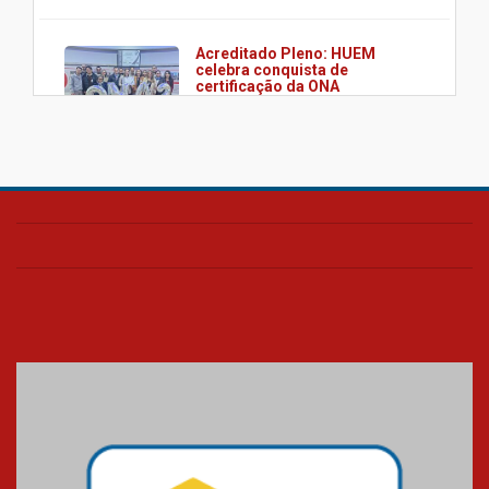
Acreditado Pleno: HUEM
celebra conquista de
certificação da ONA
08.07.2026
HUEM é o primeiro hospital do
Paraná a receber o sistema de
UTI's inteligentes
06.07.2026
Banco de Multitecidos do
HUEM recebe visita de
referência mundial em
transplante de tecidos
03.07.2026
Pós-Asco: evento do HUEM