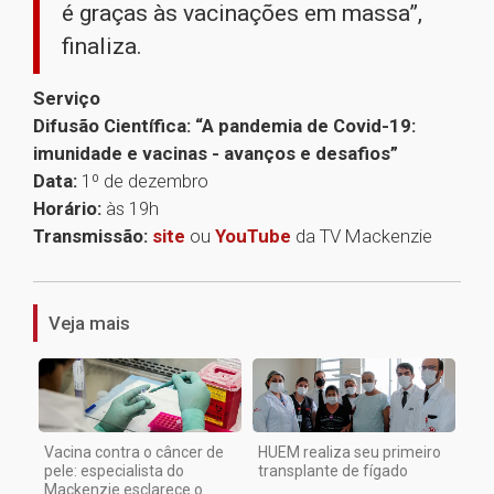
é graças às vacinações em massa”,
finaliza.
Serviço
Difusão Científica: “A pandemia de Covid-19:
imunidade e vacinas - avanços e desafios”
Data:
1º de dezembro
Horário:
às 19h
Transmissão:
site
ou
YouTube
da TV Mackenzie
1
Veja mais
Vacina contra o câncer de
HUEM realiza seu primeiro
pele: especialista do
transplante de fígado
Mackenzie esclarece o