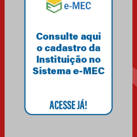
debate novidades sobre
estudos e tratamentos contra
o câncer
23.06.2026
MackPesquisa 2026 prorroga
inscrições até 14 de agosto
15.06.2026
HUEM recebe certificação Ouro
do programa Segurança em
Alta da Unimed Curitiba
12.06.2026