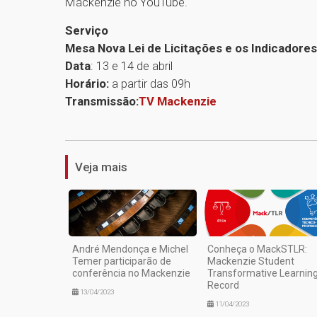
Mackenzie no YouTube.
Serviço
Mesa Nova Lei de Licitações e os Indicadores
Data
: 13 e 14 de abril
Horário:
a partir das 09h
Transmissão:
TV Mackenzie
Veja mais
André Mendonça e Michel
Conheça o MackSTLR:
Temer participarão de
Mackenzie Student
conferência no Mackenzie
Transformative Learnin
Record
13/04/2023
11/04/2023