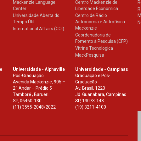
Mackenzie Language
Centro Mackenzie de
R
Center
Liberdade Econômica
R
Universidade Aberta do
Centro de Rádio
M
Tempo Útil
Astronomia e Astrofísica
N
Mackenzie
International Affairs (COI)
Coordenadoria de
Fomento à Pesquisa (CFP)
Vitrine Tecnologica
MackPesquisa
le
Universidade - Alphaville
Universidade - Campinas
Pós-Graduação
Graduação e Pós-
Avenida Mackenzie, 905 –
Graduação
2º Andar – Prédio 5
Av. Brasil, 1220
Tamboré , Barueri
Jd. Guanabara, Campinas
SP
,
06460-130
SP
,
13073-148
(11) 3555-2048/2022.
(19) 3211-4100