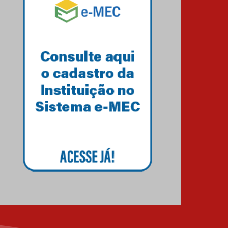
HUEM recebe certificação
Ouro do programa
Segurança em Alta da
Unimed Curitiba
12.06.2026