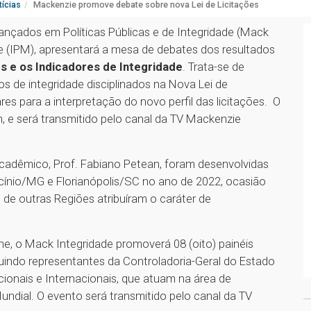
ícias
Mackenzie promove debate sobre nova Lei de Licitações
vançados em Políticas Públicas e de Integridade (Mack
ie (IPM), apresentará a mesa de debates dos resultados
es e os Indicadores de Integridade
. Trata-se de
s de integridade disciplinados na Nova Lei de
res para a interpretação do novo perfil das licitações. O
, e será transmitido pelo canal da TV Mackenzie
acadêmico, Prof. Fabiano Petean, foram desenvolvidas
ocínio/MG e Florianópolis/SC no ano de 2022, ocasião
 de outras Regiões atribuíram o caráter de
he, o Mack Integridade promoverá 08 (oito) painéis
luindo representantes da Controladoria-Geral do Estado
cionais e Internacionais, que atuam na área de
ndial. O evento será transmitido pelo canal da TV