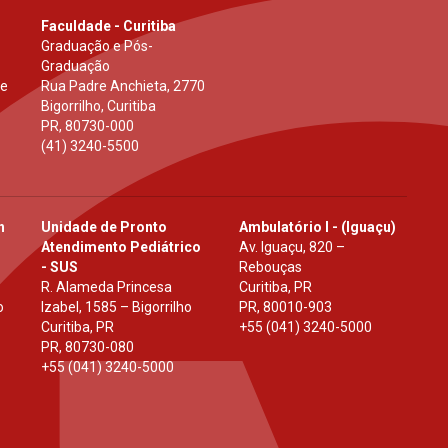
Faculdade - Curitiba
Graduação e Pós-
Graduação
 e
Rua Padre Anchieta, 2770
Bigorrilho, Curitiba
PR
,
80730-000
(41) 3240-5500
h
Unidade de Pronto
Ambulatório I - (Iguaçu)
Atendimento Pediátrico
Av. Iguaçu, 820 –
- SUS
Rebouças
R. Alameda Princesa
Curitiba, PR
o
Izabel, 1585 – Bigorrilho
PR
,
80010-903
Curitiba, PR
+55 (041) 3240-5000
PR
,
80730-080
+55 (041) 3240-5000