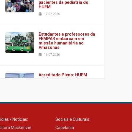
pacientes da pediatria do
HUEM
17.07.2026
Estudantes e professores da
FEMPAR embarcam em
missão humanitária no
Amazonas
16.07.2026
Acreditado Pleno: HUEM
celebra conquista de
certificação da ONA
08.07.2026
HUEM é o primeiro hospital
do Paraná a receber o
ídias / Notícias:
Sociais e Culturais:
sistema de UTI's inteligentes
ditora Mackenzie
06.07.2026
Capelania