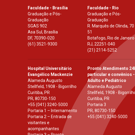
Faculdade - Brasília
Faculdade - Rio
Graduação e Pós-
Graduação e Pós-
Graduação
Graduação
SGAS 902
R. Marquês de Olinda, 70
Asa Sul, Brasília
51
DF
,
70390-020
Botafogo, Rio de Janeiro
(61) 3521-9300
RJ
,
22251-040
(21) 2114-5252
Hospital Universitário
Pronto Atendimento 24
Evangélico Mackenzie
particular e convênios -
Alameda Augusto
Adulto e Pediátrico
Stellfeld, 1908 - Bigorrilho
Alameda Augusto
Curitiba, PR
Stellfeld, 1908 - Bigorrilh
PR
,
80730-150
Curitiba, PR
+55 (041) 3240-5000
Portaria 3
Portaria 1 – Internamento
PR
,
80730-150
Portaria 2 – Entrada de
+55 (041) 3240-5000
visitantes e
acompanhantes
Portaria 3 – Pronto