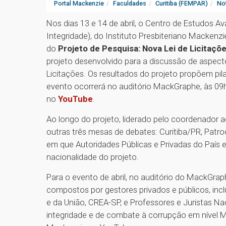
Portal Mackenzie
Faculdades
Curitiba (FEMPAR)
Not
Nos dias 13 e 14 de abril, o Centro de Estudos A
Integridade), do Instituto Presbiteriano Mackenz
do
Projeto de Pesquisa: Nova Lei de Licitaçõ
projeto desenvolvido para a discussão de aspecto
Licitações. Os resultados do projeto propõem pila
evento ocorrerá no auditório MackGraphe, às 09h
no
YouTube
.
Ao longo do projeto, liderado pelo coordenador 
outras três mesas de debates: Curitiba/PR, Patr
em que Autoridades Públicas e Privadas do País e
nacionalidade do projeto.
Para o evento de abril, no auditório do MackGrap
compostos por gestores privados e públicos, inc
e da União, CREA-SP, e Professores e Juristas Na
integridade e de combate à corrupção em nível Mu