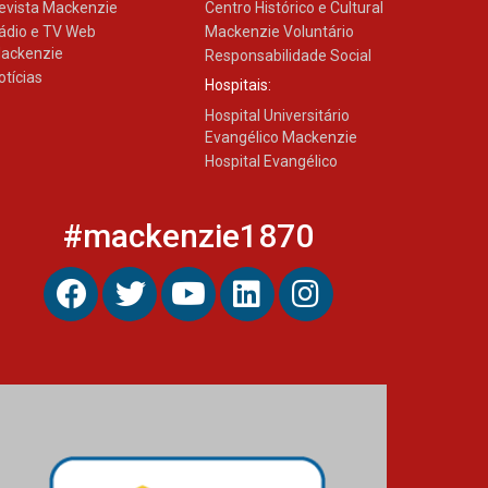
evista Mackenzie
Centro Histórico e Cultural
ádio e TV Web
Mackenzie Voluntário
ackenzie
Responsabilidade Social
Banco de Multitecidos do
HUEM recebe visita de
otícias
Hospitais:
referência mundial em
transplante de tecidos
Hospital Universitário
03.07.2026
Evangélico Mackenzie
Hospital Evangélico
Pós-Asco: evento do HUEM
debate novidades sobre
#mackenzie1870
estudos e tratamentos
contra o câncer
23.06.2026
MackPesquisa 2026
prorroga inscrições até 14
de agosto
15.06.2026