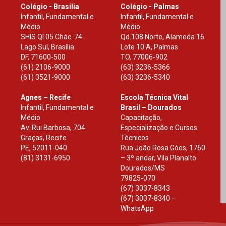
Colégio - Brasília
Colégio - Palmas
Infantil, Fundamental e
Infantil, Fundamental e
Médio
Médio
SHIS Ql 05 Chác. 74
Qd.108 Norte, Alameda 16
Lago Sul, Brasília
Lote 10 A, Palmas
DF
,
71600-500
TO
,
77006-902
(61) 2106-9000
(63) 3236-5366
(61) 3521-9000
(63) 3236-5340
Agnes – Recife
Escola Técnica Vital
Infantil, Fundamental e
Brasil – Dourados
Médio
Capacitação,
Av. Rui Barbosa, 704
Especialização e Cursos
Graças, Recife
Técnicos
PE
,
52011-040
Rua João Rosa Góes, 1760
(81) 3131-6950
– 3º andar, Vila Planalto
Dourados
/
MS
79825-070
(67) 3037-8343
(67) 3037-8340 –
WhatsApp